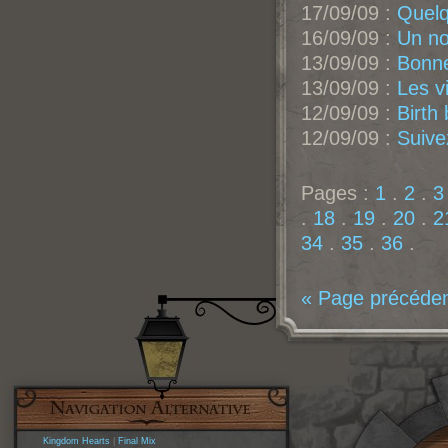
17/09/09 :
Quelq
16/09/09 :
Un no
13/09/09 :
Bonne
13/09/09 :
Les v
12/09/09 :
Birth
12/09/09 :
Suive
Pages :
1
.
2
.
3
.
18
.
19
.
20
.
2
34
.
35
.
36
.
« Page précéde
Kingdom Hearts
|
Final Mix