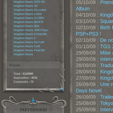
05/10/09 :
Premi
Kingdom Hearts DDD HD
Kingdom Hearts 3D
Album
Kingdom Hearts Re:coded
04/10/09 :
Kingd
Kingdom Hearts coded
Kingdom Hearts 0.2 BBS
03/10/09 :
Squar
Kingdom Hearts BbSFM
Kingdom Hearts BbS
02/10/09 :
Birth
Kingdom Hearts 358/2 Days
PSP+PS3 !
Kingdom Hearts II Final Mix
Kingdom Hearts II
02/10/09 :
De no
Kingdom Hearts Re:CoM
01/10/09 :
TGS 2
Kingdom Hearts CoM
Kingdom Hearts Final Mix
29/09/09 :
Mise 
Kingdom Hearts
29/09/09 :
Inter
28/09/09 :
Tradu
28/09/09 :
Kingd
Total :
6116888
27/09/09 :
Kingd
Aujourdhui :
4532
Connectés :
70
26/09/09 :
Une n
Days Novel
26/09/09 :
Trail
25/09/09 :
Tokyo
25/09/09 :
Inter