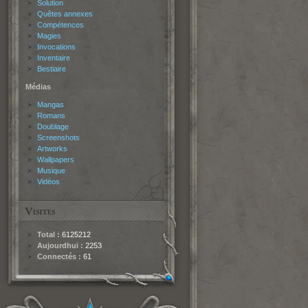
Solution
Quêtes annexes
Compétences
Magies
Invocations
Inventaire
Bestiaire
Médias
Mangas
Romans
Doublage
Screenshots
Artworks
Wallpapers
Musique
Vidéos
Total :
6125212
Aujourdhui :
2253
Connectés :
61