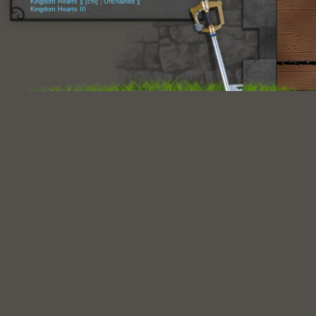
Kingdom Hearts χ [chi]
|
Unchained χ
Kingdom Hearts III