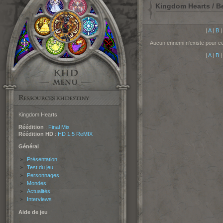
Kingdom Hearts / Be
|
A
|
B
Aucun ennemi n'existe pour cet
|
A
|
B
Kingdom Hearts
Réédition
:
Final Mix
Réédition HD
:
HD 1.5 ReMIX
Général
Présentation
Test du jeu
Personnages
Mondes
Actualités
Interviews
Aide de jeu