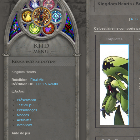
Kingdom Hearts / Be
|
A
|
B
Ce bestiaire ne comporte pa
Torpilotes
S
Kingdom Hearts
Réédition
:
Final Mix
Réédition HD
:
HD 1.5 ReMIX
Général
Présentation
Test du jeu
Personnages
Mondes
Actualités
Interviews
Aide de jeu