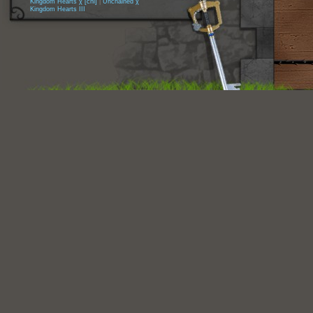
Kingdom Hearts χ [chi]
|
Unchained χ
Kingdom Hearts III