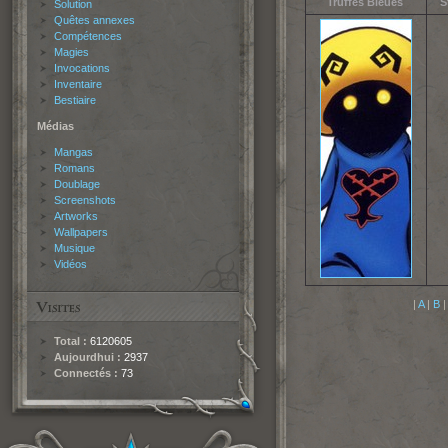
Truffes Bleues
S
Solution
Quêtes annexes
Compétences
Magies
Invocations
Inventaire
Bestiaire
Médias
Mangas
Romans
Doublage
Screenshots
Artworks
Wallpapers
Musique
Vidéos
|
A
|
B
Total :
6120605
Aujourdhui :
2937
Connectés :
73