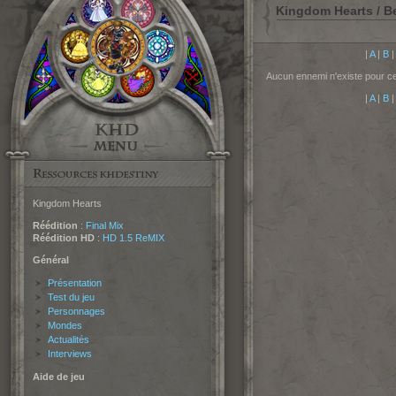
Kingdom Hearts / Be
|
A
|
B
Aucun ennemi n'existe pour cet
|
A
|
B
Kingdom Hearts
Réédition
:
Final Mix
Réédition HD
:
HD 1.5 ReMIX
Général
Présentation
Test du jeu
Personnages
Mondes
Actualités
Interviews
Aide de jeu