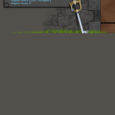
Kingdom Hearts χ [chi]
|
Unchained χ
Kingdom Hearts III