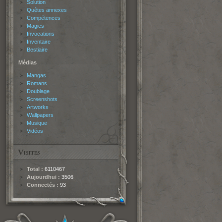
Solution
Quêtes annexes
Compétences
Magies
Invocations
Inventaire
Bestiaire
Médias
Mangas
Romans
Doublage
Screenshots
Artworks
Wallpapers
Musique
Vidéos
Total :
6110467
Aujourdhui :
3506
Connectés :
93