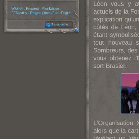
Léon vous y at
Partenaires
Wiki KH
.
Finaland
.
Pika Edition
.
actuels de la For
FFDestiny
.
Dragon Quest Fan
.
Frigiel
explication qu'u
Partenariat
côtés de Léon, 
étant symbolisé
tout nouveau s
Sombreurs, des 
vous obtenez l'
sort Brasier.
L'Organisation X
alors que la car
révélant un Ver