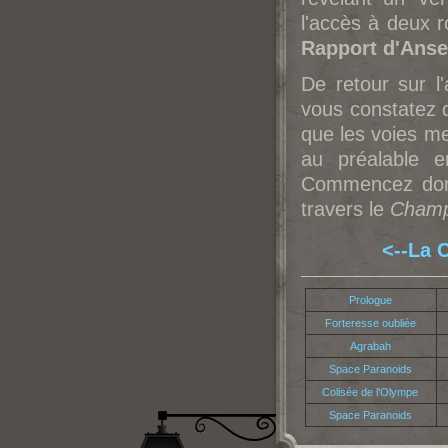
l'accès à deux r
Rapport d'Ans
De retour sur l
vous constatez q
que les voies m
au préalable 
Commencez donc
travers le
Champ
<--La 
Prologue
Forteresse oubliée
Agrabah
Space Paranoids
Colisée de l'Olympe
Space Paranoids