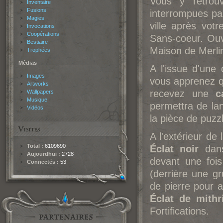
Vous y retrouv
Inventaire
Fusions
interrompues par
Magies
ville après vot
Invocations
Coopérations
Sans-coeur. Ouv
Bestiaire
Maison de Merlin
Trophées
Médias
A l'issue d'une
Images
vous apprenez qu
Artworks
recevez une
c
Wallpapers
Musique
permettra de lan
Vidéos
la pièce de puzzl
A l'extérieur d
Total :
6109690
Éclat noir
dans
Aujourdhui :
2728
devant une foi
Connectés :
53
(derrière une g
de pierre pour 
Éclat de mithri
Fortifications.