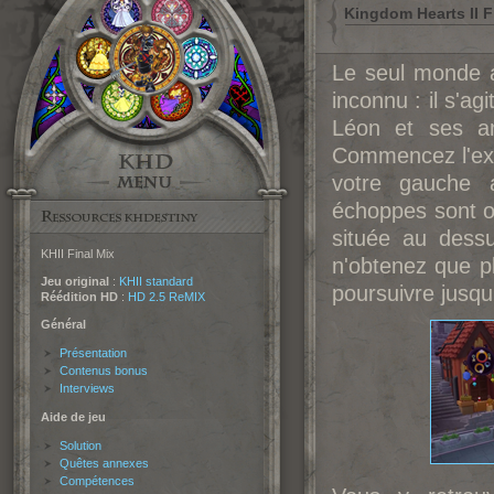
Kingdom Hearts II Fi
Le seul monde 
inconnu : il s'ag
Léon et ses am
Commencez l'exp
votre gauche a
échoppes sont o
située au dess
KHII Final Mix
n'obtenez que p
Jeu original
:
KHII standard
poursuivre jusq
Réédition HD
:
HD 2.5 ReMIX
Général
Présentation
Contenus bonus
Interviews
Aide de jeu
Solution
Quêtes annexes
Compétences