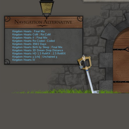
Kingdom Hearts
|
Final Mix
Kingdom Hearts CoM
|
Re:CoM
Kingdom Hearts II
|
Final Mix
Kingdom Hearts Re:Coded
|
Coded
Kingdom Hearts 358/2 Days
Kingdom Hearts Birth by Sleep
|
Final Mix
Kingdom Hearts 3D Dream Drop Distance
Kingdom Hearts HD 1.5 ReMIX
|
2.5 ReMIX
Kingdom Hearts χ [chi]
|
Unchained χ
Kingdom Hearts III