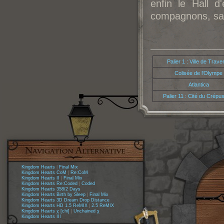
enfin le Hall d
compagnons, sau
Palier 1 : Ville de Trave
Colisée de l'Olympe
Atlantica
Palier 11 : Cité du Crépu
Kingdom Hearts
|
Final Mix
Kingdom Hearts CoM
|
Re:CoM
Kingdom Hearts II
|
Final Mix
Kingdom Hearts Re:Coded
|
Coded
Kingdom Hearts 358/2 Days
Kingdom Hearts Birth by Sleep
|
Final Mix
Kingdom Hearts 3D Dream Drop Distance
Kingdom Hearts HD 1.5 ReMIX
|
2.5 ReMIX
Kingdom Hearts χ [chi]
|
Unchained χ
Kingdom Hearts III