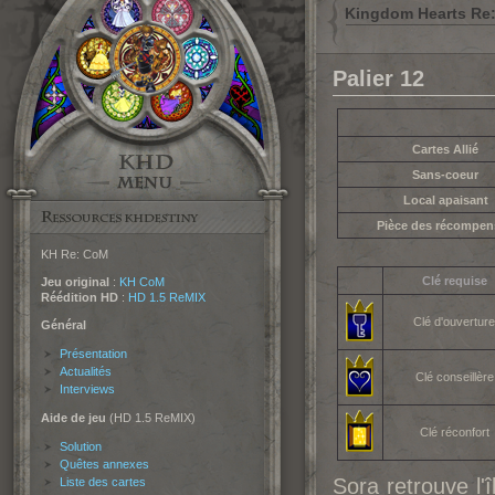
Kingdom Hearts Re:C
Palier 12
Cartes Allié
Sans-coeur
Local apaisant
Pièce des récompen
KH Re: CoM
Clé requise
Jeu original
:
KH CoM
Réédition HD
:
HD 1.5 ReMIX
Clé d'ouvertur
Général
Présentation
Actualités
Clé conseillère
Interviews
Aide de jeu
(HD 1.5 ReMIX)
Clé réconfort
Solution
Quêtes annexes
Sora retrouve l'
Liste des cartes