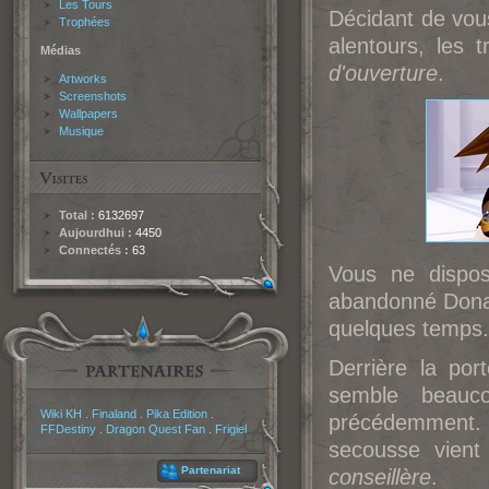
Les Tours
Décidant de vous
Trophées
alentours, les 
Médias
d'ouverture
.
Artworks
Screenshots
Wallpapers
Musique
Total :
6132697
Aujourdhui :
4450
Connectés :
63
Vous ne dispos
abandonné Donal
quelques temps.
Derrière la por
semble beauco
Partenaires
Wiki KH
.
Finaland
.
Pika Edition
.
précédemment. 
FFDestiny
.
Dragon Quest Fan
.
Frigiel
secousse vient
Partenariat
conseillère
.