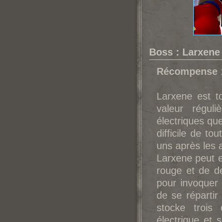
Boss : Larxene
Récompense
Larxene est to
valeur régul
électriques qu
difficile de to
uns après les 
Larxene peut e
rouge et de de
pour invoquer 
de se répartir 
stocke trois
électrique et s