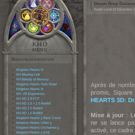
Dream Drop Distance
Publié Lundi 19 Décembre 
Kingdom Hearts IV
KH Missing-Link
KH Melody of Memory
Après de nombr
Kingdom Hearts Dark Road
Kingdom Hearts III
promis, Square 
KH: VR Experience
KH HD 2.8 FCP
HEARTS 3D: Dr
KH HD 1.5 + 2.5 ReMIX
KH HD 2.5 ReMIX
KH HD 1.5 ReMIX
Mise à jour
: Le
Kingdom Hearts χ Back Cover
ne se lance pas
Kingdom Hearts Union χ
Kingdom Hearts Unchained χ
activé, ce cadre 
Kingdom Hearts χ [chi]