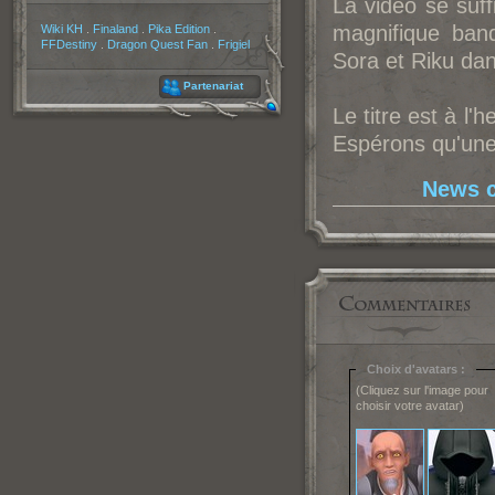
La vidéo se suff
Partenaires
magnifique band
Wiki KH
.
Finaland
.
Pika Edition
.
FFDestiny
.
Dragon Quest Fan
.
Frigiel
Sora et Riku dan
Partenariat
Le titre est à l
Espérons qu'une 
News c
Choix d'avatars :
(Cliquez sur l'image pour
choisir votre avatar)