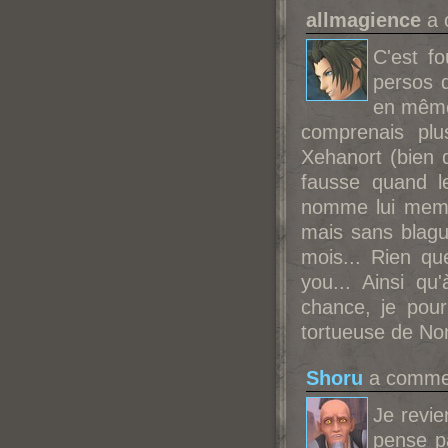
allmagience
a 
C'est fo
persos q
en même 
comprenais plu
Xehanort (bien q
fausse quand l
nomme lui meme 
mais sans blagu
mois... Rien qu
you... Ainsi q
chance, je pour
tortueuse de Nom
Shoru
a commen
Je revie
pense pa