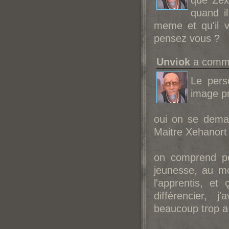
que Zexi
quand i
meme et qu'il v
pensez vous ?
Unviok
a comme
Le perso
image pro
oui on se dema
Maitre Xehanort
on comprend po
jeunesse, au m
l'apprentis, e
différencier, 
beaucoup trop a