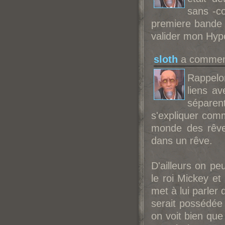
sans -co
premiere bande a
valider mon Hy
sloth
a comment
Rappelo
liens a
séparen
s'expliquer com
monde des rêve
dans un rêve.
D'ailleurs on pe
le roi Mickey et
met à lui parler
serait possédée 
on voit bien que