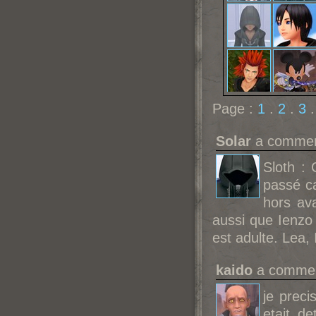
Page :
1
.
2
.
3
Solar
a comment
Sloth :
passé ca
hors ava
aussi que Ienzo 
est adulte. Lea, 
kaido
a commen
je prec
etait d