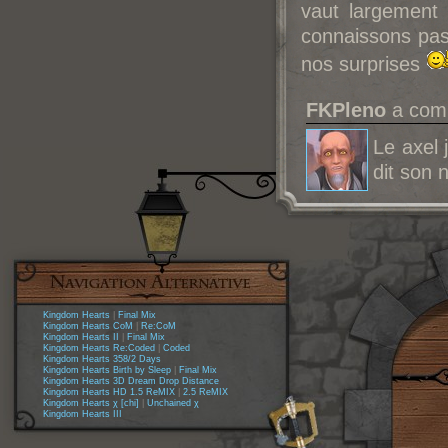
vaut largement
connaissons pa
nos surprises
FKPleno
a comm
Le axel j
dit son 
Kingdom Hearts
|
Final Mix
Kingdom Hearts CoM
|
Re:CoM
Kingdom Hearts II
|
Final Mix
Kingdom Hearts Re:Coded
|
Coded
Kingdom Hearts 358/2 Days
Kingdom Hearts Birth by Sleep
|
Final Mix
Kingdom Hearts 3D Dream Drop Distance
Kingdom Hearts HD 1.5 ReMIX
|
2.5 ReMIX
Kingdom Hearts χ [chi]
|
Unchained χ
Kingdom Hearts III