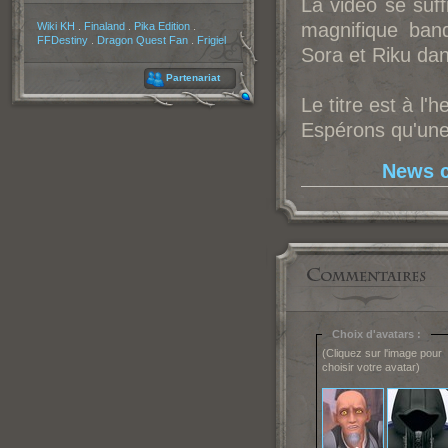
La vidéo se suff
Partenaires
magnifique band
Wiki KH
.
Finaland
.
Pika Edition
.
FFDestiny
.
Dragon Quest Fan
.
Frigiel
Sora et Riku dan
Partenariat
Le titre est à l
Espérons qu'une 
News c
Choix d'avatars :
(Cliquez sur l'image pour
choisir votre avatar)