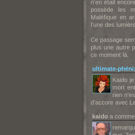
n'en était encor
possède les m
Maléfique en ar
l'une des lumièr
Ce passage semb
plus une autre p
ce moment là.
ultimate-phéni
Kaido je
mort en
rien n'e
d'accore avec L
kaido
a comment
remarque