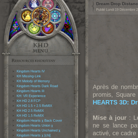
Dream Drop Distance
Publié Lundi 19 Décembre 
Kingdom Hearts IV
KH Missing-Link
KH Melody of Memory
Après de nombr
Kingdom Hearts Dark Road
Kingdom Hearts III
promis, Square 
KH: VR Experience
KH HD 2.8 FCP
HEARTS 3D: Dr
KH HD 1.5 + 2.5 ReMIX
KH HD 2.5 ReMIX
KH HD 1.5 ReMIX
Mise à jour
: Le
Kingdom Hearts χ Back Cover
ne se lance pas
Kingdom Hearts Union χ
Kingdom Hearts Unchained χ
activé, ce cadre 
Kingdom Hearts χ [chi]