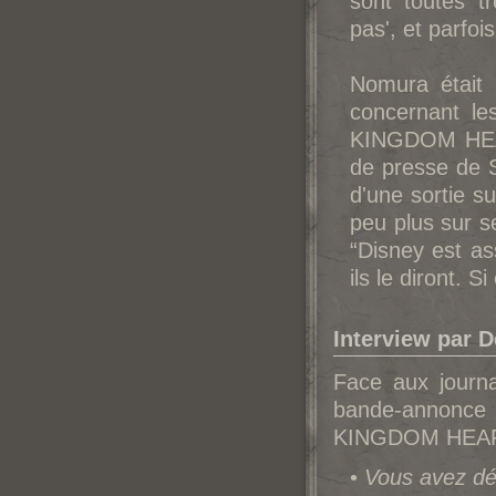
sont toutes tr
pas', et parfoi
Nomu
ra était
concernant le
KINGDOM HEART
de presse de S
d'une sortie s
peu plus sur s
“Disney est as
ils le diront. S
Interview par 
Face aux journ
bande-annonce 
KINGDOM HEARTS 
•
Vous avez dé