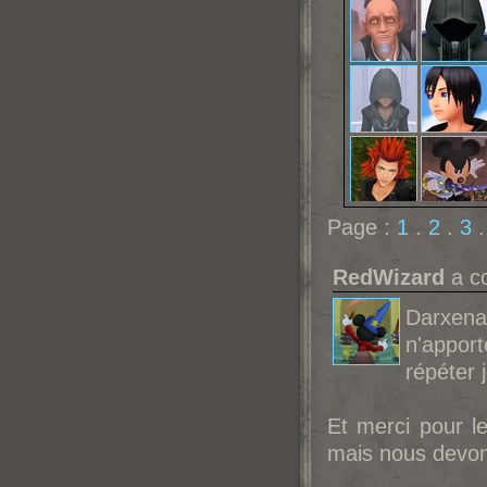
Page :
1
.
2
.
3
RedWizard
a co
Darxenas
n'appor
répéter 
Et merci pour l
mais nous devon