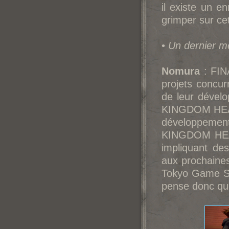
il existe un e
grimper sur c
•
Un dernier m
Nomura
: FIN
projets concurr
de leur dével
KINGDOM HEART
développement
KINGDOM HEART
impliquant des
aux prochaines
Tokyo Game Sh
pense donc qu'