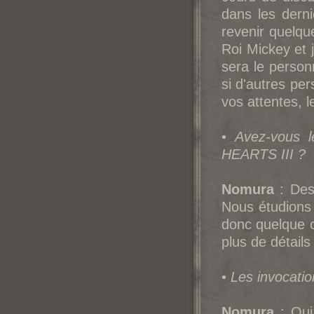
dans les derni
revenir quelqu
Roi Mickey et 
sera le person
si d'autres pe
vos attentes, l
•
Avez-vous l
HEARTS III ?
Nomura
: Des 
Nous étudions 
donc quelque c
plus de détails
•
Les invocatio
Nomura
: Oui.