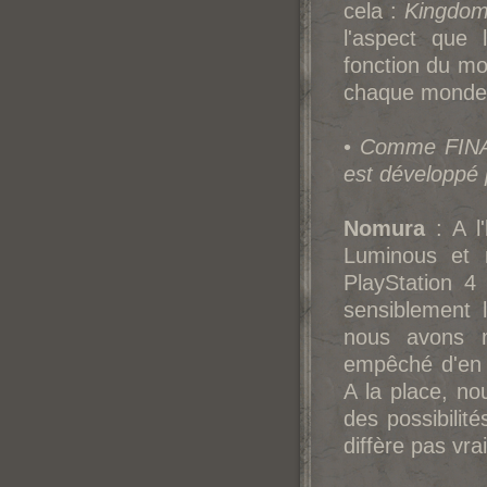
cela :
Kingdom
l'aspect que 
fonction du mo
chaque monde 
•
Comme FINA
est développé
Nomura
: A l'
Luminous et 
PlayStation 4
sensiblement
nous avons m
empêché d'en t
A la place, n
des possibilit
diffère pas vra