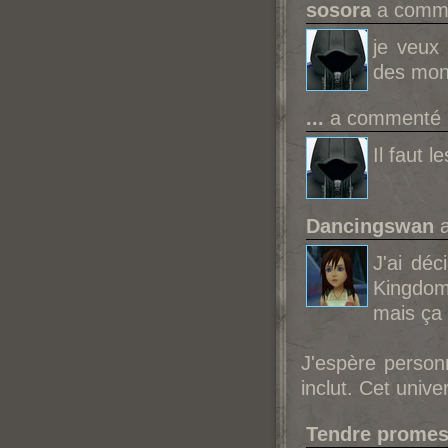
sosora
a comme
je veux 
des mon
...
a commenté l
Il faut l
Dancingswan
a
J'ai dé
Kingdom 
mais ça 
J'espère person
inclut. Cet univ
Tendre prome