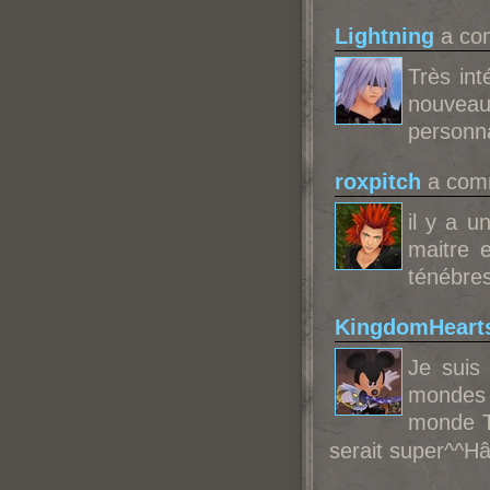
Lightning
a com
Très int
nouvea
personn
roxpitch
a comm
il y a 
maitre 
ténébres
KingdomHeart
Je suis
mondes 
monde T
serait super^^Hâ