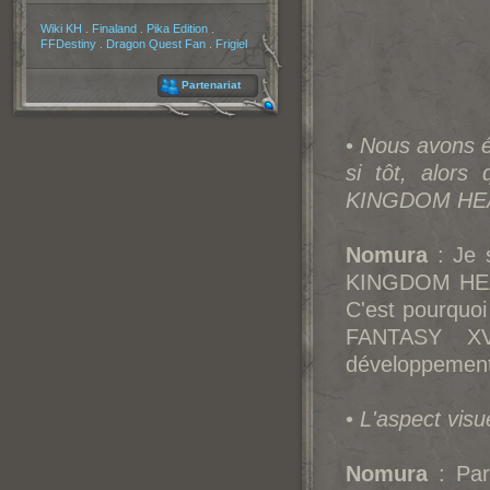
Partenaires
Wiki KH
.
Finaland
.
Pika Edition
.
FFDestiny
.
Dragon Quest Fan
.
Frigiel
Partenariat
•
Nous avons é
si tôt, alo
KINGDOM HEAR
Nomura
: Je 
KINGDOM HEART
C'est pourquo
FANTASY XV
développement,
•
L'aspect visu
Nomura
: Par