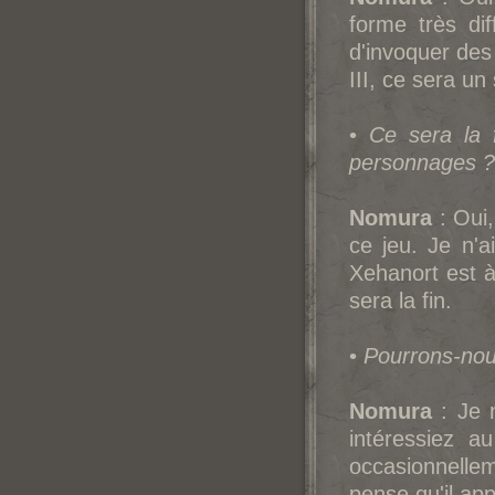
forme très dif
d'invoquer d
III, ce sera u
•
Ce sera la f
personnages ?
Nomura
: Oui,
ce jeu. Je n'a
Xehanort est à 
sera la fin.
•
Pourrons-nous
Nomura
: Je 
intéressiez a
occasionnelle
pense qu'il ap