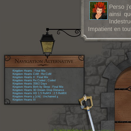
Perso j
ainsi q
Indestru
Impatient en to
Kingdom Hearts
|
Final Mix
Kingdom Hearts CoM
|
Re:CoM
Kingdom Hearts II
|
Final Mix
Kingdom Hearts Re:Coded
|
Coded
Kingdom Hearts 358/2 Days
Kingdom Hearts Birth by Sleep
|
Final Mix
Kingdom Hearts 3D Dream Drop Distance
Kingdom Hearts HD 1.5 ReMIX
|
2.5 ReMIX
Kingdom Hearts χ [chi]
|
Unchained χ
Kingdom Hearts III