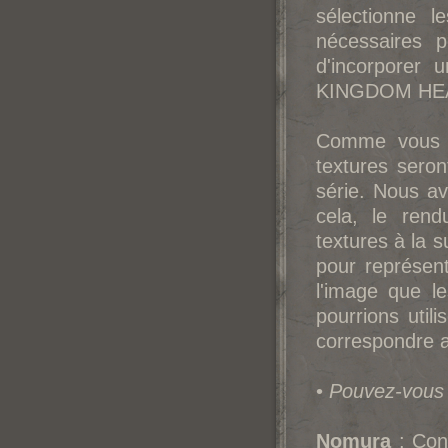
sélectionne 
nécessaires p
d'incorporer 
KINGDOM HEART
Comme vous a
textures seron
série. Nous av
cela, le ren
textures à la 
pour représen
l'image que 
pourrions util
correspondre a
•
Pouvez-vous 
Nomura
: Conc