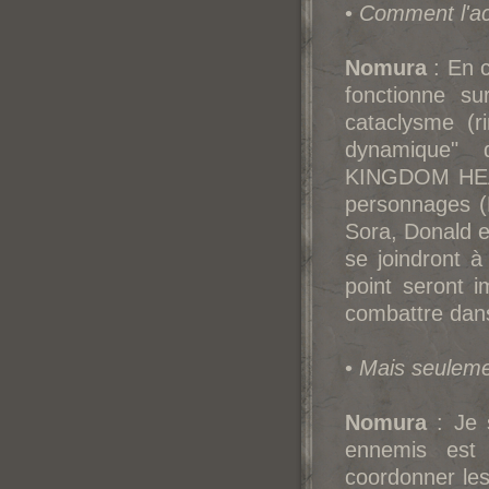
•
Comment l'ac
Nomura
: En c
fonctionne su
cataclysme (r
dynamique" 
KINGDOM HEAR
personnages 
Sora, Donald e
se joindront 
point seront i
combattre dans
•
Mais seulemen
Nomura
: Je s
ennemis est
coordonner les