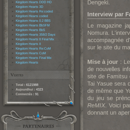
Dengeki.
Kingdom Hearts DDD HD
Kingdom Hearts 3D
Kingdom Hearts Re:coded
Interview par 
Kingdom Hearts coded
Kingdom Hearts 0.2 BBS
Le magazine j
Kingdom Hearts BbSFM
Kingdom Hearts BbS
No
mura. L'inter
Kingdom Hearts 358/2 Days
accompagnée d'i
Kingdom Hearts II Final Mix
Kingdom Hearts II
sur le site du m
Kingdom Hearts Re:CoM
Kingdom Hearts CoM
Kingdom Hearts Final Mix
Mise à jour
: Le
Kingdom Hearts
de nouvelles inf
site de Fam
itsu
Tai Yasue sera 
Total :
6121988
Aujourdhui :
4323
de même que Y
Connectés :
91
du jeu se prén
ReMIX
. Voici p
donnant un aperç