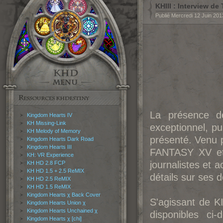
KHIII : Interview d
Publié Mercredi 12 Juin 20
La présence 
Kingdom Hearts IV
KH Missing-Link
exceptionnel, pu
KH Melody of Memory
présenté. Venu 
Kingdom Hearts Dark Road
Kingdom Hearts III
FANTASY XV e
KH: VR Experience
journalistes et 
KH HD 2.8 FCP
KH HD 1.5 + 2.5 ReMIX
détails sur ses d
KH HD 2.5 ReMIX
KH HD 1.5 ReMIX
Kingdom Hearts χ Back Cover
S'agissant de 
Kingdom Hearts Union χ
Kingdom Hearts Unchained χ
disponibles ci
Kingdom Hearts χ [chi]