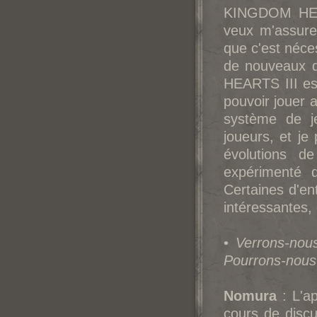
KINGDOM HEART
veux m'assure
que c'est néces
de nouveaux d
HEARTS III est
pouvoir jouer 
système de 
joueurs, et j
évolutions d
expérimenté 
Certaines d'ent
intéressantes,
•
Verrons-no
Pourrons-nous 
Nomura
: L'a
cours de discu