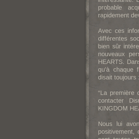
probable ac
rapidement de
Avec ces info
différentes so
bien sûr intér
nouveaux per
HEARTS. Dans u
qu'à chaque fo
disait toujours 
“La première c
contacter Di
KINGDOM HEA
Nous lui avo
positivement, 