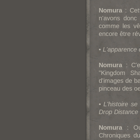
Nomura
: Cett
n'avons donc 
comme les vê
encore être ré
•
L'apparence 
Nomura
: C'e
"Kingdom Sha
d'images de b
pinceau des o
•
L'histoire s
Drop Distance
Nomura
: Oui
Chroniques d