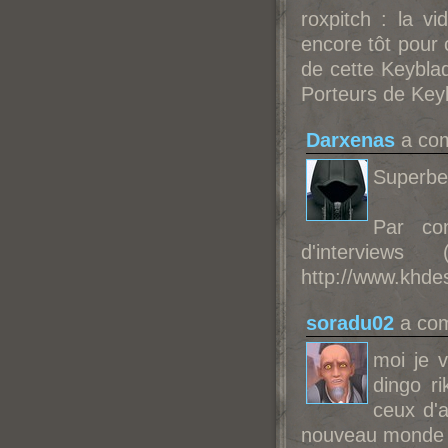
roxpitch : la v
encore tôt pour c
de cette Keyblad
Porteurs de Key
Darxenas
a com
Superbe 
Par co
d'intervie
http://www.khdes
soradu02
a com
moi je 
dingo r
ceux d'a
nouveau monde 