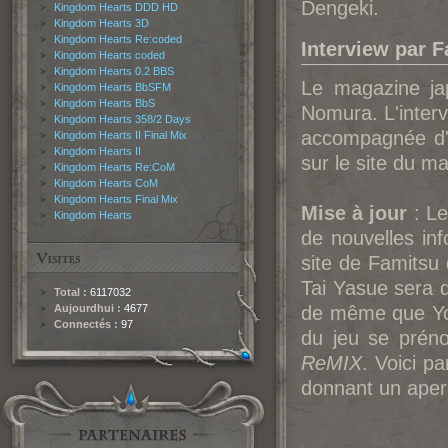
Dengeki.
Kingdom Hearts DDD HD
Kingdom Hearts 3D
Kingdom Hearts Re:coded
Interview par 
Kingdom Hearts coded
Kingdom Hearts 0.2 BBS
Le magazine j
Kingdom Hearts BbSFM
Kingdom Hearts BbS
No
mura. L'inter
Kingdom Hearts 358/2 Days
accompagnée d'i
Kingdom Hearts II Final Mix
Kingdom Hearts II
sur le site du m
Kingdom Hearts Re:CoM
Kingdom Hearts CoM
Kingdom Hearts Final Mix
Mise à jour
: Le
Kingdom Hearts
de nouvelles inf
site de Fam
itsu
Tai Yasue sera 
Total :
6117032
Aujourdhui :
4677
de même que Y
Connectés :
97
du jeu se prén
ReMIX
. Voici p
donnant un aperç