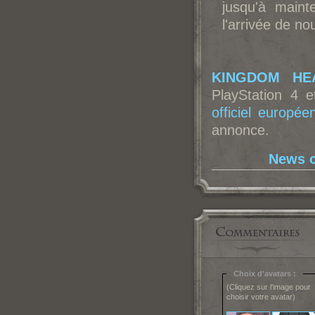
jusqu'à maint
l'arrivée de no
KINGDOM HEA
PlayStation 4 
officiel europée
annonce.
News c
Choix d'avatars :
(Cliquez sur l'image pour
choisir votre avatar)