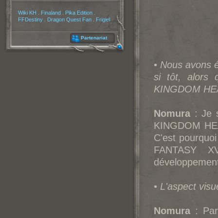
Partenaires
Wiki KH
.
Finaland
.
Pika Edition
.
FFDestiny
.
Dragon Quest Fan
.
Frigiel
Partenariat
•
Nous avons é
si tôt, alo
KINGDOM HEAR
Nomura
: Je 
KINGDOM HEART
C'est pourquo
FANTASY XV
développement,
•
L'aspect visu
Nomura
: Par