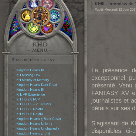
KHIII : Interview d
Publié Mercredi 12 Juin 20
La présence 
Kingdom Hearts IV
KH Missing-Link
exceptionnel, pu
KH Melody of Memory
présenté. Venu 
Kingdom Hearts Dark Road
Kingdom Hearts III
FANTASY XV e
KH: VR Experience
journalistes et 
KH HD 2.8 FCP
KH HD 1.5 + 2.5 ReMIX
détails sur ses d
KH HD 2.5 ReMIX
KH HD 1.5 ReMIX
Kingdom Hearts χ Back Cover
S'agissant de 
Kingdom Hearts Union χ
Kingdom Hearts Unchained χ
disponibles ci
Kingdom Hearts χ [chi]