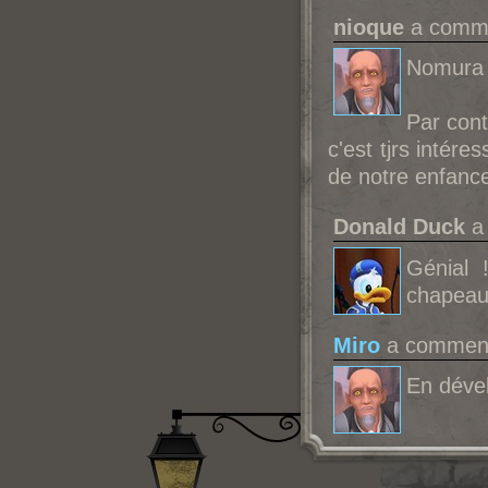
nioque
a comme
Nomura 
Par cont
c'est tjrs intér
de notre enfance
Donald Duck
a 
Génial
chapeau 
Miro
a commenté
En déve