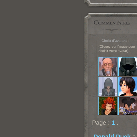
Choix d'avatars :
(Cliquez sur l'image pour
choisir votre avatar)
Page :
1
.
Donald Duck
a 