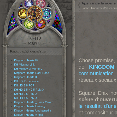
Aperçu de la scène 
Publié Dimanche 09 Décem
Chose promise, 
Kingdom Hearts IV
KH Missing-Link
de
KINGDOM 
KH Melody of Memory
communication
Kingdom Hearts Dark Road
Kingdom Hearts III
réseaux sociaux
KH: VR Experience
KH HD 2.8 FCP
KH HD 1.5 + 2.5 ReMIX
Square Enix nou
KH HD 2.5 ReMIX
KH HD 1.5 ReMIX
scène d'ouvert
Kingdom Hearts χ Back Cover
le résultat d'une
Kingdom Hearts Union χ
Kingdom Hearts Unchained χ
et compositeur 
Kingdom Hearts χ [chi]