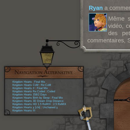
Ryan
a comment
Même si
vidéo, c
des pet
commentaires, SV
Kingdom Hearts
|
Final Mix
Kingdom Hearts CoM
|
Re:CoM
Kingdom Hearts II
|
Final Mix
Kingdom Hearts Re:Coded
|
Coded
Kingdom Hearts 358/2 Days
Kingdom Hearts Birth by Sleep
|
Final Mix
Kingdom Hearts 3D Dream Drop Distance
Kingdom Hearts HD 1.5 ReMIX
|
2.5 ReMIX
Kingdom Hearts χ [chi]
|
Unchained χ
Kingdom Hearts III