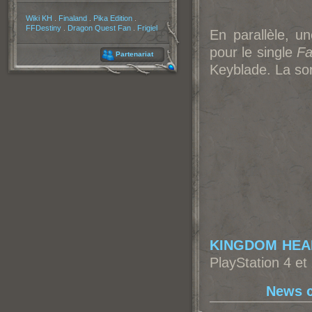
Partenaires
Wiki KH
.
Finaland
.
Pika Edition
.
FFDestiny
.
Dragon Quest Fan
.
Frigiel
En parallèle, u
pour le single
Fa
Partenariat
Keyblade. La sor
KINGDOM HEAR
PlayStation 4 e
News c