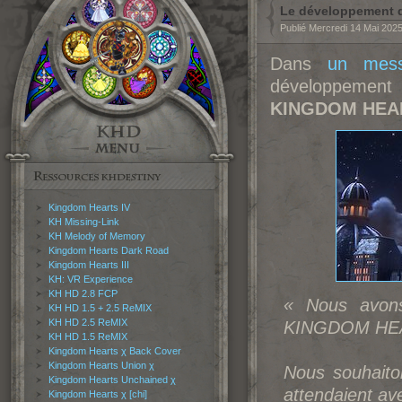
Le développement d
Publié Mercredi 14 Mai 202
Dans
un mess
développeme
KINGDOM HEAR
Kingdom Hearts IV
KH Missing-Link
KH Melody of Memory
Kingdom Hearts Dark Road
Kingdom Hearts III
KH: VR Experience
KH HD 2.8 FCP
« Nous avons
KH HD 1.5 + 2.5 ReMIX
KH HD 2.5 ReMIX
KINGDOM HEAR
KH HD 1.5 ReMIX
Kingdom Hearts χ Back Cover
Kingdom Hearts Union χ
Nous souhaito
Kingdom Hearts Unchained χ
attendaient av
Kingdom Hearts χ [chi]