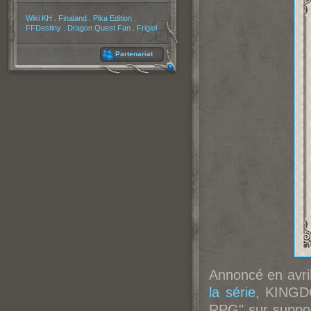
Partenaires
Wiki KH
.
Finaland
.
Pika Edition
.
FFDestiny
.
Dragon Quest Fan
.
Frigiel
Partenariat
Annoncé en avri
la série
, KINGDO
RPG" sur support