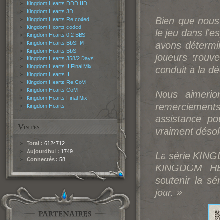
Kingdom Hearts DDD HD
Kingdom Hearts 3D
Bien que nous 
Kingdom Hearts Re:coded
Kingdom Hearts coded
le jeu dans l'e
Kingdom Hearts 0.2 BBS
Kingdom Hearts BbSFM
avons déterminé
Kingdom Hearts BbS
joueurs trouve
Kingdom Hearts 358/2 Days
Kingdom Hearts II Final Mix
conduit à la d
Kingdom Hearts II
Kingdom Hearts Re:CoM
Kingdom Hearts CoM
Nous aimerio
Kingdom Hearts Final Mix
remerciements 
Kingdom Hearts
assistance po
vraiment désol
Total :
6124712
Aujourdhui :
1749
La série KING
Connectés :
58
KINGDOM HEA
soutenir la sé
jour. »