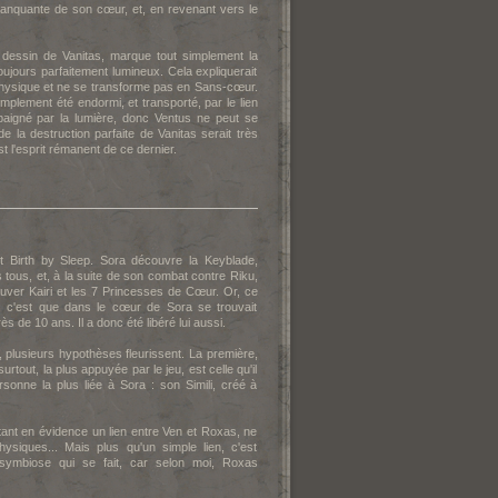
 manquante de son cœur, et, en revenant vers le
e dessin de Vanitas, marque tout simplement la
toujours parfaitement lumineux. Cela expliquerait
 physique et ne se transforme pas en Sans-cœur.
mplement été endormi, et transporté, par le lien
 baigné par la lumière, donc Ventus ne peut se
la destruction parfaite de Vanitas serait très
t l'esprit rémanent de ce dernier.
 Birth by Sleep. Sora découvre la Keyblade,
tous, et, à la suite de son combat contre Riku,
auver Kairi et les 7 Princesses de Cœur. Or, ce
e, c'est que dans le cœur de Sora se trouvait
s de 10 ans. Il a donc été libéré lui aussi.
 plusieurs hypothèses fleurissent. La première,
urtout, la plus appuyée par le jeu, est celle qu'il
sonne la plus liée à Sora : son Simili, créé à
tant en évidence un lien entre Ven et Roxas, ne
ysiques... Mais plus qu'un simple lien, c'est
 symbiose qui se fait, car selon moi, Roxas