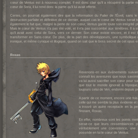
cœur de Ventus est à nouveau complet. Il est donc clair qu'il a récupéré la partie
cœur de Sora, il lui rend donc la partie qu'il lui avait offerte.
Certes, on pourrait également dire que la reformation du Palier de l'Éveil, sans l
destruction parfaite et définitive de ce dernier, auquel cas le cœur de Ventus serait 
également le fait que, malgré la perte de son cœur, Ventus garde toute son intégrité
Mais le cœur de Ventus n'a pas été volé, et il n'a pas succombé aux ténèbres. Il a si
qu'il avait avec celui de Sora, vers ce dernier. Son cœur existe encore, et il est
transformer en Sans-cœur. De plus, de la part des développeurs, une symbolique de 
ironique, et même cynique et illogique, quand on sait que le boss secret de cet opus es
Roxas
Revenons-en aux évènements suivant
connaît les aventures que nous savons 
va lui aussi sacrifier son cœur pour s
que tout le monde ignorait à l'époqu
toujours celui de Ven, endormi depuis prè
A partir de ce moment, encore une fois,
celle qui me semble la plus évidente et s
a trouvé un autre receptacle en la per
l'instant, Roxas.
En effet, nombreux sont les points met
serait-ce que leurs ressemblances ph
véritablement une coexistence, une
possède en lui le cœur de Ventus.