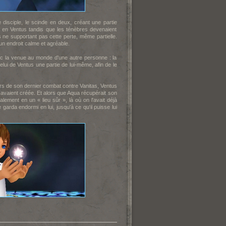
disciple, le scinde en deux, créant une partie
a en Ventus tandis que les ténèbres devenaient
 ne supportant pas cette perte, même partielle.
un endroit calme et agréable.
ec la venue au monde d'une autre personne : la
elui de Ventus une partie de lui-même, afin de le
ors de son dernier combat contre Vanitas, Ventus
s avaient créée. Et alors que Aqua récupérait son
lement en un « lieu sûr », là où on l'avait déjà
 garda endormi en lui, jusqu'à ce qu'il puisse lui