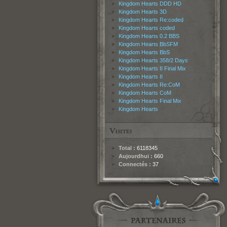
Kingdom Hearts DDD HD
Kingdom Hearts 3D
Kingdom Hearts Re:coded
Kingdom Hearts coded
Kingdom Hearts 0.2 BBS
Kingdom Hearts BbSFM
Kingdom Hearts BbS
Kingdom Hearts 358/2 Days
Kingdom Hearts II Final Mix
Kingdom Hearts II
Kingdom Hearts Re:CoM
Kingdom Hearts CoM
Kingdom Hearts Final Mix
Kingdom Hearts
Total :
6118345
Aujourdhui :
660
Connectés :
37