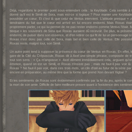
Déjà, regardons le premier point sous-entendant cela : la Keyblade. Cela semble à 
donné qu'il est le Simili de Sora, mais est-ce si logique ? Pour manier une Keyblade, il
posséder un cœur. Et c'est là que celui de Ventus intervient. L'attitude presque «
tiendraient du fait que le cœur est arrivé en lui encore endormi. Mais Roxas étan
proprement parler, ce qui lui permet de ne pas rester endormi comme Ventus l'était. Ma
bloque » les souvenirs de Sora que Roxas auraient dû recevoir. De plus, la présence 
endormi, de puiser dans son essence, et d'en retirer ce qui fit de lui un personnage s
Roxas n'est donc pas celle de Sora, mais bel et bien celle de Ventus. Elle possè
Roxas reste, malgré tout, son Simili.
Un autre point tend à supposer la présence du cœur de Ventus en Roxas. En effet, l
gare de la Cité du Crépuscule, Roxas dit à Axel une simple phrase, composée de tr
tout son sens : « Ça m'angoisse ». Axel dément immédiatement cela, arguant qu'on 
émotion, quand on est un Simili, et Roxas n'insiste pas ; mais ne faut-il pas voir
Roxas ? Ne faut-il pas voir, dans ces trois mots, un clin d'œil au futur de la série pa
encore en préparation, au même titre que la forme que prend Xion devant Xigbar ?
Et les sentiments de Roxas sont évidemment confirmés par la fin du jeu, après le c
la mort de son amie. Difficile de faire meilleure preuve quant à l'existence des sentime