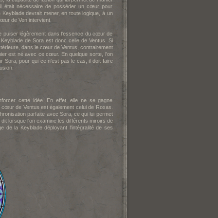
'il était nécessaire de posséder un cœur pour
Keyblade devrait mener, en toute logique, à un
cœur de Ven intervient.
de puiser légèrement dans l'essence du cœur de
 Keyblade de Sora est donc celle de Ventus. Si
térieure, dans le cœur de Ventus, contrairement
ier est né avec ce cœur. En quelque sorte, l'on
 Sora, pour qui ce n'est pas le cas, il doit faire
usion.
nforcer cette idée. En effet, elle ne se gagne
 le cœur de Ventus est également celui de Roxas.
ronisation parfaite avec Sora, ce qui lui permet
dit lorsque l'on examine les différents miroirs de
 de la Keyblade déployant l'intégralité de ses