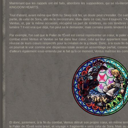
Maintenant que les rappels ont été faits, abordons les suppositions, qui se révèleront
KINGDOM HEARTS.
Tout d'abord, avant même que Birth by Sleep soit fini, un doute peut s'installer. On sa
partie, de celui de Sora, afin de le reconstruire. Mais dans ce cas, l'est-il toujours ? 
Vanitas, et, par la même occasion, récupéré sa part de ténèbres, ou ces ténèbres 
lumière ? Il est vrai que déjà, l'on peut se le demander, mais certains points tendent 
Par exemple, l'on sait que le Palier de l'Éveil est censé représenter un cœur, le palie
combat entre Ventus et Vanitas se fait dans leur cœur, celui qui leur appartient tou
réussie de leurs cœurs respectifs pour la création de la χ-blade. Donc, à la toute fin du
on pourrait le voir comme une dispersion totale avant un assemblage parfait, comme si 
d'ailleurs également sous-entendu par le fait qu'à ce moment, Ventus maîtrise les co
Et donc, justement, à la fin du combat, Ventus détruit son propre cœur, en même tem
le Palier de l'Éveil reste brisé, et voyage « fragmenté » vers celui de Sora. Mais au c