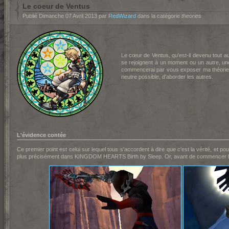
Le coeur de Ventus
Publié Dimanche 07 Avril 2013 par
RedWizard
dans la catégorie
theories
Le cœur de Ventus, qu'est-il devenu tout a
se rejoignent à un moment ou un autre, une
commencerai par vous exposer ma théorie à 
neutre possible, d'aborder les autres.
L'évidence contée
Ce premier point est celui sur lequel tous s'accordent à dire que c'est la vérité, et po
plus précisément dans KINGDOM HEARTS Birth by Sleep. Or, avant de commencer les 