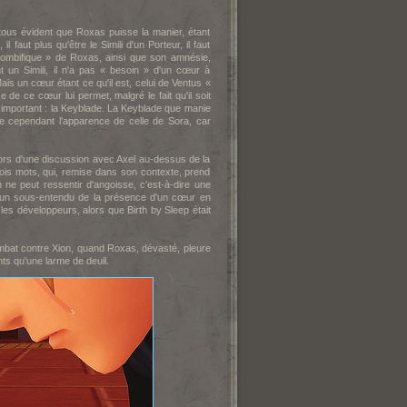
tous évident que Roxas puisse la manier, étant
 faut plus qu'être le Simili d'un Porteur, il faut
 zombifique » de Roxas, ainsi que son amnésie,
t un Simili, il n'a pas « besoin » d'un cœur à
is un cœur étant ce qu'il est, celui de Ventus «
de ce cœur lui permet, malgré le fait qu'il soit
i important : la Keyblade. La Keyblade que manie
de cependant l'apparence de celle de Sora, car
ors d'une discussion avec Axel au-dessus de la
ois mots, qui, remise dans son contexte, prend
ne peut ressentir d'angoisse, c'est-à-dire une
 là un sous-entendu de la présence d'un cœur en
r les développeurs, alors que Birth by Sleep était
ombat contre Xion, quand Roxas, dévasté, pleure
nts qu'une larme de deuil.