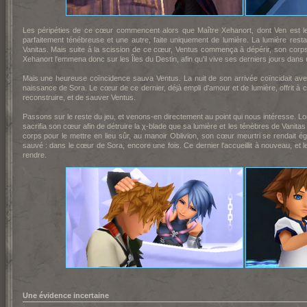
Les péripéties de ce cœur commencent alors que Maître Xehanort, dont Ven est le 
parfaitement ténébreuse et une autre, faite uniquement de lumière. La lumière rest
Vanitas. Mais suite à la scission de ce cœur, Ventus commença à dépérir, son corps
Xehanort l'emmena donc sur les Îles du Destin, afin qu'il vive ses derniers jours dans 
Mais une heureuse coïncidence sauva Ventus. La nuit de son arrivée coïncidait av
naissance de Sora. Le cœur de ce dernier, déjà empli d'amour et de lumière, offrit à c
reconstruire, et de sauver Ventus.
Passons sur le reste du jeu, et venons-en directement au point qui nous intéresse. L
sacrifia son cœur afin de détruire la χ-blade que sa lumière et les ténèbres de Vanita
corps pour le mettre en lieu sûr, au manoir Oblivion, son cœur meurtri se rendait éga
sauvé : dans le cœur de Sora, encore une fois. Ce dernier l'accueillit à nouveau, et le
rendre.
Une évidence incertaine