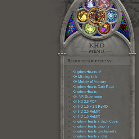
Kingdom Hearts IV
KH Missing-Link
KH Melody of Memory
Kingdom Hearts Dark Road
Kingdom Hearts III
KH: VR Experience
KH HD 2.8 FCP
KH HD 1.5 + 2.5 ReMIX
KH HD 2.5 ReMIX
KH HD 1.5 ReMIX
Kingdom Hearts χ Back Cover
Kingdom Hearts Union χ
Kingdom Hearts Unchained χ
Kingdom Hearts χ [chi]