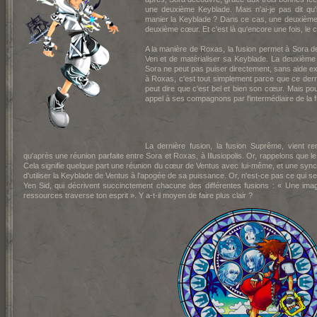
une deuxième Keyblade. Mais n'ai-je pas dit qu
manier la Keyblade ? Dans ce cas, une deuxième 
deuxième cœur. Et c'est là qu'encore une fois, le 
A la manière de Roxas, la fusion permet à Sora 
Ven et de matérialiser sa Keyblade. La deuxième
Sora ne peut pas puiser directement, sans aide ex
à Roxas, c'est tout simplement parce que ce dern
peut dire que c'est bel et bien son cœur. Mais pour
appel à ses compagnons par l'intermédiaire de la f
La dernière fusion, la fusion Suprême, vient re
qu'après une réunion parfaite entre Sora et Roxas, à Illusiopolis. Or, rappelons que
Cela signifie quelque part une réunion du cœur de Ventus avec lui-même, et une synch
d'utiliser la Keyblade de Ventus à l'apogée de sa puissance. Or, n'est-ce pas ce qui se 
Yen Sid, qui décrivent succinctement chacune des différentes fusions : « Une image
ressources traverse ton esprit ». Y a-t-il moyen de faire plus clair ?