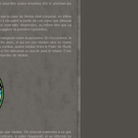
 peut-être toutes erronées d'ici le prochain jeu
it que le cœur de Ventus était composé, en infime
A-t-il récupéré la partie de son cœur que détenait
se sont-elles dispersées, au même titre que sa
à suggérer la première hypothèse.
r changeant selon la personne. En l'occurence, le
s les deux, et qui est une réunion plus ou moins
 combat, quand Vanitas brise le Palier de l'Éveil,
l'on détruisait un puzzle pour le refaire. C'est
mmandes de Vanitas.
ps que Vanitas. On pourrait s'attendre à ce que
ontraire, le palier réapparaît, et se reforme. Le