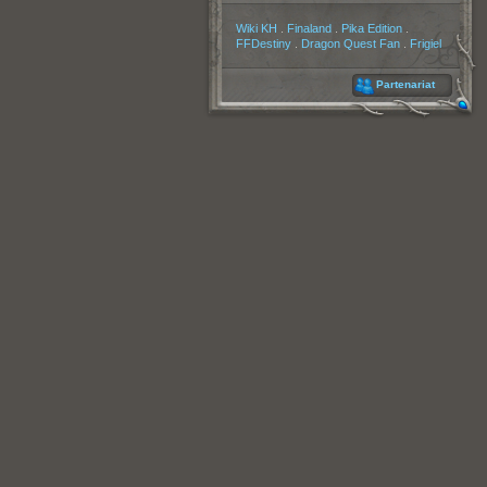
Partenaires
Wiki KH
.
Finaland
.
Pika Edition
.
FFDestiny
.
Dragon Quest Fan
.
Frigiel
Partenariat