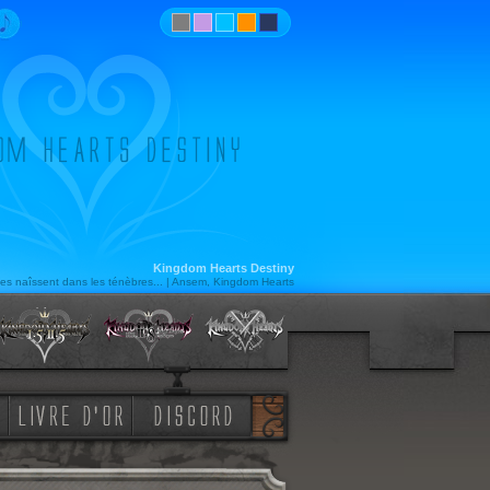
Kingdom Hearts Destiny
es naîssent dans les ténèbres... | Ansem, Kingdom Hearts