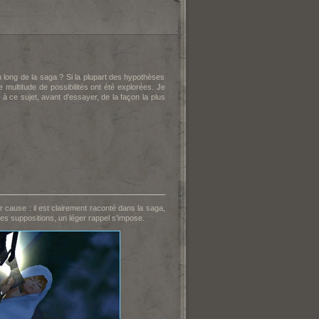
u long de la saga ? Si la plupart des hypothèses
 multitude de possibilités ont été explorées. Je
ce sujet, avant d'essayer, de la façon la plus
ur cause : il est clairement raconté dans la saga,
suppositions, un léger rappel s'impose.