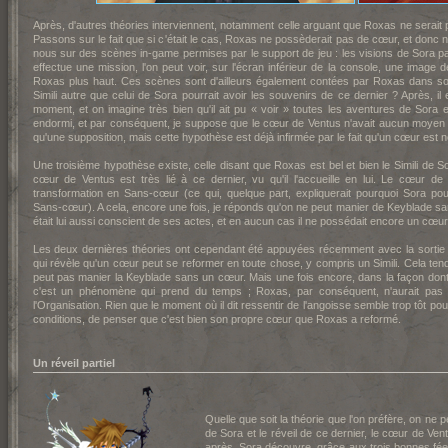
Après, d'autres théories interviennent, notamment celle arguant que Roxas ne serait pa
Passons sur le fait que si c'était le cas, Roxas ne possèderait pas de cœur, et donc n
nous sur des scènes in-game permises par le support de jeu : les visions de Sora p
effectue une mission, l'on peut voir, sur l'écran inférieur de la console, une ima
Roxas plus haut. Ces scènes sont d'ailleurs également contées par Roxas dans son
Simili autre que celui de Sora pourrait avoir les souvenirs de ce dernier ? Après, i
moment, et on imagine très bien qu'il ait pu « voir » toutes les aventures de Sora
endormi, et par conséquent, je suppose que le cœur de Ventus n'avait aucun moyen d
qu'une supposition, mais cette hypothèse est déjà infirmée par le fait qu'un cœur est
Une troisième hypothèse existe, celle disant que Roxas est bel et bien le Simili de S
cœur de Ventus est très lié à ce dernier, vu qu'il l'accueille en lui. Le cœur d
transformation en Sans-cœur (ce qui, quelque part, expliquerait pourquoi Sora po
Sans-cœur). A cela, encore une fois, je réponds qu'on ne peut manier de Keyblade s
était lui aussi conscient de ses actes, et en aucun cas il ne possédait encore un cœur
Les deux dernières théories ont cependant été appuyées récemment avec la so
qui révèle qu'un cœur peut se reformer en toute chose, y compris un Simili. Cela tendr
peut pas manier la Keyblade sans un cœur. Mais une fois encore, dans la façon dont c
c'est un phénomène qui prend du temps ; Roxas, par conséquent, n'aurait pas
l'Organisation. Rien que le moment où il dit ressentir de l'angoisse semble trop tôt po
conditions, de penser que c'est bien son propre cœur que Roxas a reformé.
Un réveil partiel
Quelle que soit la théorie que l'on préfère, on ne
de Sora et le réveil de ce dernier, le cœur de Ve
après, Sora découvre, grâce aux trois bonnes fées