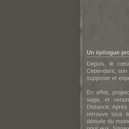
Un épilogue pr
Depuis, le cœu
Cependant, son é
supposer et espé
En effet, proje
saga, et ven
Distance. Après 
retrouve tous l
dénuée du moind
pour eux, Squa
r