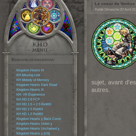
Le coeur de Ventus
Publié Dimanche 07 Avril 2
Kingdom Hearts IV
KH Missing-Link
KH Melody of Memory
sujet, avant d'e
Kingdom Hearts Dark Road
autres.
Kingdom Hearts III
KH: VR Experience
KH HD 2.8 FCP
KH HD 1.5 + 2.5 ReMIX
KH HD 2.5 ReMIX
KH HD 1.5 ReMIX
Kingdom Hearts χ Back Cover
Kingdom Hearts Union χ
Kingdom Hearts Unchained χ
Kingdom Hearts χ [chi]