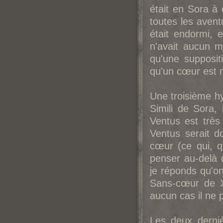
était en Sora à 
toutes les aven
était endormi,
n'avait aucun m
qu'une supposit
qu'un cœur est 
Une troisième hy
Simili de Sora,
Ventus est très 
Ventus serait d
cœur (ce qui, q
penser au-delà 
je réponds qu'o
Sans-cœur de Xe
aucun cas il ne
Les deux derni