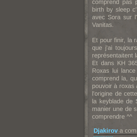
comprend pas p
birth by sleep c
avec Sora sur l'
Vanitas.
Et pour finir, la
que j'ai toujou
représentaitent l
Et dans KH 365/
Roxas lui lance
comprend la, que
pouvoir à roxas 
l'origine de cet
la keyblade de 
manier une de se
comprendre ^^
Djakirov
a comm