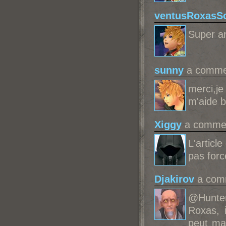
ventusRoxasSo
Super ar
sunny
a commen
merci,je
m'aide 
Xiggy
a comment
L'articl
pas forc
Djakirov
a comm
@Hunter
Roxas, i
peut man