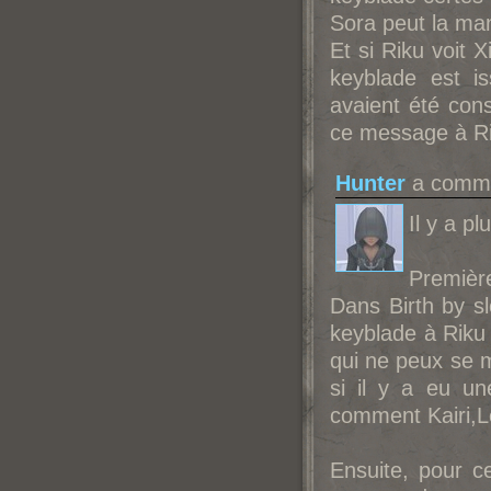
Sora peut la ma
Et si Riku voit 
keyblade est i
avaient été con
ce message à Ri
Hunter
a commen
Il y a pl
Premièr
Dans Birth by sl
keyblade à Riku 
qui ne peux se m
si il y a eu u
comment Kairi,L
Ensuite, pour c