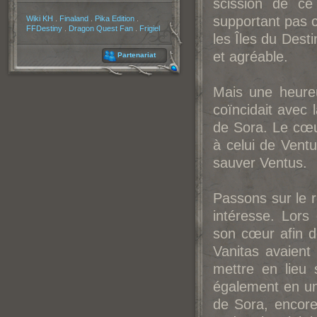
scission de c
Partenaires
supportant pas 
Wiki KH
.
Finaland
.
Pika Edition
.
FFDestiny
.
Dragon Quest Fan
.
Frigiel
les Îles du Desti
et agréable.
Partenariat
Mais une heure
coïncidait avec
de Sora. Le cœur
à celui de Ventu
sauver Ventus.
Passons sur le r
intéresse. Lors
son cœur afin d
Vanitas avaient
mettre en lieu 
également en un 
de Sora, encore 