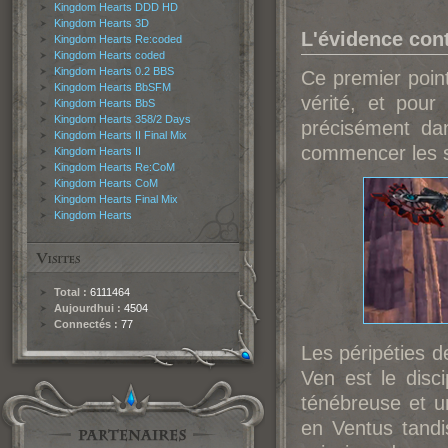
Kingdom Hearts DDD HD
Kingdom Hearts 3D
L'évidence con
Kingdom Hearts Re:coded
Kingdom Hearts coded
Kingdom Hearts 0.2 BBS
Ce premier point
Kingdom Hearts BbSFM
vérité, et pour
Kingdom Hearts BbS
Kingdom Hearts 358/2 Days
précisément d
Kingdom Hearts II Final Mix
commencer les s
Kingdom Hearts II
Kingdom Hearts Re:CoM
Kingdom Hearts CoM
Kingdom Hearts Final Mix
Kingdom Hearts
Total :
6111464
Aujourdhui :
4504
Connectés :
77
Les péripéties 
Ven est le disc
ténébreuse et u
en Ventus tandi