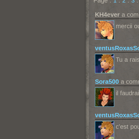
Page :
1
.
2
.
3
KH4ever
a comm
mercii o
ventusRoxasSo
Tu a rai
Sora500
a comm
il faudra
ventusRoxasSo
c'est po