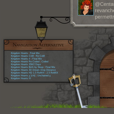
@Centau
revanch
permettr
Kingdom Hearts
|
Final Mix
Kingdom Hearts CoM
|
Re:CoM
Kingdom Hearts II
|
Final Mix
Kingdom Hearts Re:Coded
|
Coded
Kingdom Hearts 358/2 Days
Kingdom Hearts Birth by Sleep
|
Final Mix
Kingdom Hearts 3D Dream Drop Distance
Kingdom Hearts HD 1.5 ReMIX
|
2.5 ReMIX
Kingdom Hearts χ [chi]
|
Unchained χ
Kingdom Hearts III