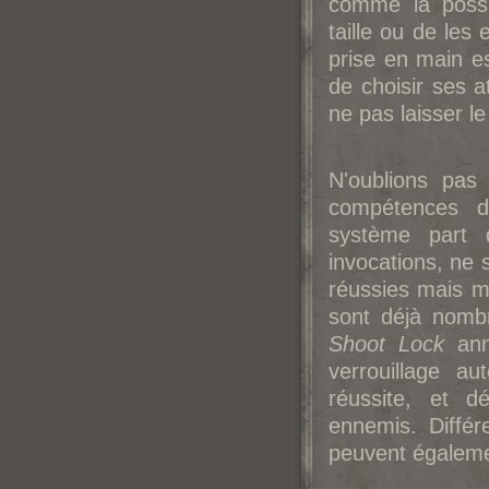
comme la possib
taille ou de les 
prise en main est
de choisir ses a
ne pas laisser l
N'oublions pas
compétences d
système part 
invocations, ne 
réussies mais mi
sont déjà nombr
Shoot Lock
ann
verrouillage a
réussite, et 
ennemis. Diffé
peuvent égaleme