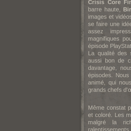
Crisis Core Fi
barre haute,
Bi
images et vidéos
se faire une idée
assez impres
magnifiques pou
épisode PlayStat
La qualité des 
aussi bon de c
davantage, nou
épisodes. Nous r
animé, qui nous
grands chefs d'œ
Même constat po
et coloré. Les m
malgré la ri
ralentissements