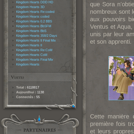
Kingdom Hearts DDD HD
que Sora n'obti
Kingdom Hearts 3D
nombreux sont l
Kingdom Hearts Re:coded
Kingdom Hearts coded
aux pouvoirs bi
Kingdom Hearts 0.2 BBS
Ventus et Aqua, 
Kingdom Hearts BbSFM
Kingdom Hearts BbS
unis par leur am
Kingdom Hearts 358/2 Days
et son apprenti.
Kingdom Hearts II Final Mix
Kingdom Hearts II
Kingdom Hearts Re:CoM
Kingdom Hearts CoM
Kingdom Hearts Final Mix
Kingdom Hearts
Total :
6118817
Aujourdhui :
1138
Connectés :
55
Cette manière d
première fois tr
et leurs propres