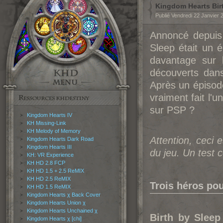
Kingdom Hearts Bir
Publié Vendredi 22 Janvier
Annoncé depuis
Sleep était un é
davantage sur l
découverts dans
Après un épisod
vraiment fait l'
sur PSP ?
Kingdom Hearts IV
KH Missing-Link
KH Melody of Memory
Attention, ceci 
Kingdom Hearts Dark Road
Kingdom Hearts III
du jeu. Un test 
KH: VR Experience
KH HD 2.8 FCP
KH HD 1.5 + 2.5 ReMIX
KH HD 2.5 ReMIX
Trois héros po
KH HD 1.5 ReMIX
Kingdom Hearts χ Back Cover
Kingdom Hearts Union χ
Kingdom Hearts Unchained χ
Birth by Sleep
Kingdom Hearts χ [chi]