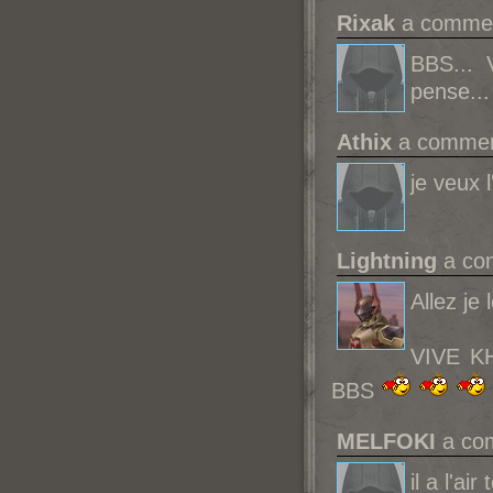
Rixak
a comment
BBS... V
pense...
Athix
a comment
je veux 
Lightning
a com
Allez je 
VIVE KH
BBS
MELFOKI
a com
il a l'a