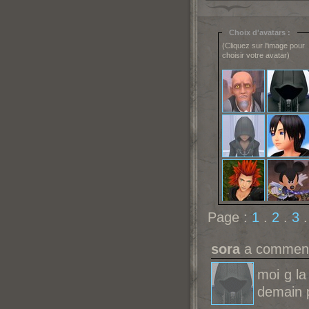
Choix d'avatars :
(Cliquez sur l'image pour
choisir votre avatar)
Page :
1
.
2
.
3
sora
a commenté
moi g la
demain 