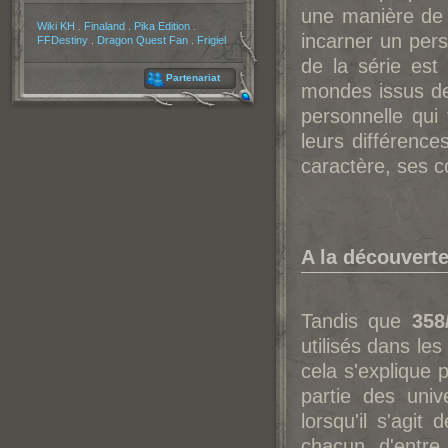
une manière de 
Partenaires
Wiki KH
.
Finaland
.
Pika Edition
.
incarner un per
FFDestiny
.
Dragon Quest Fan
.
Frigiel
de la série est
Partenariat
mondes issus de 
personnelle qui
leurs différen
caractère, ses c
A la découvert
Tandis que
358
utilisés dans le
cela s'explique 
partie des uni
lorsqu'il s'agi
chacun d'entre