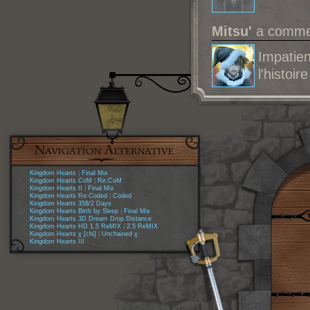
Mitsu'
a commen
Impatie
l'histoir
Kingdom Hearts
|
Final Mix
Kingdom Hearts CoM
|
Re:CoM
Kingdom Hearts II
|
Final Mix
Kingdom Hearts Re:Coded
|
Coded
Kingdom Hearts 358/2 Days
Kingdom Hearts Birth by Sleep
|
Final Mix
Kingdom Hearts 3D Dream Drop Distance
Kingdom Hearts HD 1.5 ReMIX
|
2.5 ReMIX
Kingdom Hearts χ [chi]
|
Unchained χ
Kingdom Hearts III