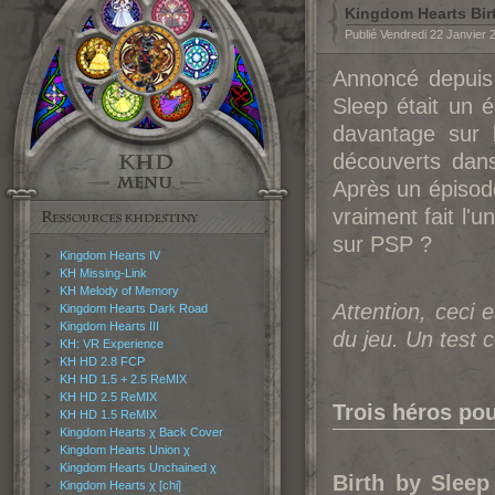
Kingdom Hearts Bir
Publié Vendredi 22 Janvier
Annoncé depuis
Sleep était un é
davantage sur l
découverts dans
Après un épisod
vraiment fait l'
sur PSP ?
Kingdom Hearts IV
KH Missing-Link
KH Melody of Memory
Attention, ceci 
Kingdom Hearts Dark Road
Kingdom Hearts III
du jeu. Un test 
KH: VR Experience
KH HD 2.8 FCP
KH HD 1.5 + 2.5 ReMIX
KH HD 2.5 ReMIX
Trois héros po
KH HD 1.5 ReMIX
Kingdom Hearts χ Back Cover
Kingdom Hearts Union χ
Kingdom Hearts Unchained χ
Birth by Sleep
Kingdom Hearts χ [chi]