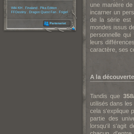
une manière de 
Partenaires
Wiki KH
.
Finaland
.
Pika Edition
.
incarner un per
FFDestiny
.
Dragon Quest Fan
.
Frigiel
de la série est
Partenariat
mondes issus de 
personnelle qui
leurs différen
caractère, ses c
A la découvert
Tandis que
358
utilisés dans le
cela s'explique 
partie des uni
lorsqu'il s'agi
chacun d'entre