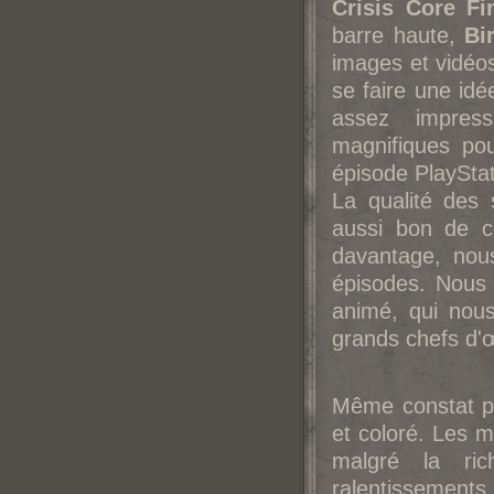
Crisis Core Fi
barre haute,
Bi
images et vidéos
se faire une idée
assez impres
magnifiques pou
épisode PlayStat
La qualité des 
aussi bon de c
davantage, nou
épisodes. Nous r
animé, qui nous
grands chefs d'œ
Même constat po
et coloré. Les m
malgré la ri
ralentissements