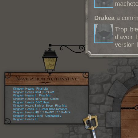
macheter
Drakea
a comme
Trop bi
d'avoir
version 
Kingdom Hearts
|
Final Mix
Kingdom Hearts CoM
|
Re:CoM
Kingdom Hearts II
|
Final Mix
Kingdom Hearts Re:Coded
|
Coded
Kingdom Hearts 358/2 Days
Kingdom Hearts Birth by Sleep
|
Final Mix
Kingdom Hearts 3D Dream Drop Distance
Kingdom Hearts HD 1.5 ReMIX
|
2.5 ReMIX
Kingdom Hearts χ [chi]
|
Unchained χ
Kingdom Hearts III