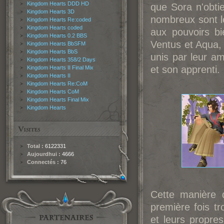
Kingdom Hearts DDD HD
que Sora n'obti
Kingdom Hearts 3D
nombreux sont l
Kingdom Hearts Re:coded
Kingdom Hearts coded
aux pouvoirs bi
Kingdom Hearts 0.2 BBS
Ventus et Aqua, 
Kingdom Hearts BbSFM
Kingdom Hearts BbS
unis par leur am
Kingdom Hearts 358/2 Days
et son apprenti.
Kingdom Hearts II Final Mix
Kingdom Hearts II
Kingdom Hearts Re:CoM
Kingdom Hearts CoM
Kingdom Hearts Final Mix
Kingdom Hearts
Total :
6122331
Aujourdhui :
4666
Connectés :
76
Cette manière d
première fois tr
et leurs propres