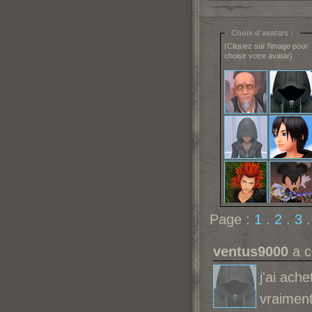
Choix d'avatars :
(Cliquez sur l'image pour
choisir votre avatar)
Page :
1
.
2
.
3
ventus9000
a c
j'ai ach
vraiment