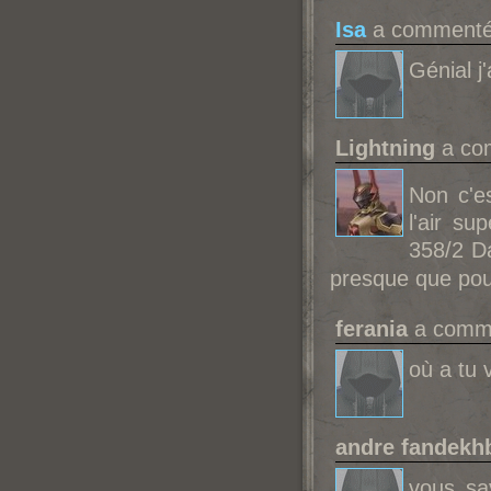
Isa
a commenté 
Génial j
Lightning
a co
Non c'e
l'air su
358/2 
presque que pou
ferania
a comme
où a tu
andre fandekh
vous sa