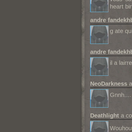
heart bi
andre fandekh
g ate qu
andre fandekh
il a lai
NeoDarkness
a
Gnnh...
Deathlight
a co
Wouhou 