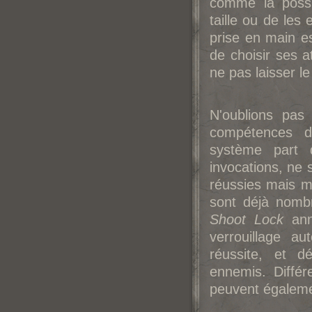
comme la possib
taille ou de les 
prise en main est
de choisir ses a
ne pas laisser l
N'oublions pas
compétences d
système part 
invocations, ne 
réussies mais mi
sont déjà nombr
Shoot Lock
ann
verrouillage a
réussite, et 
ennemis. Diffé
peuvent égaleme