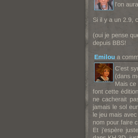
l'on aur
Si il y a un 2.9,
(oui je pense que
depuis BBS!
Emilou
a comme
C'est sy
(dans mo
Mais ce 
font cette éditi
ne cacherait pa
jamais le sol eu
le jeu mais avec
nom pour faire c
Et j'espère jus
dans KH 3D, just