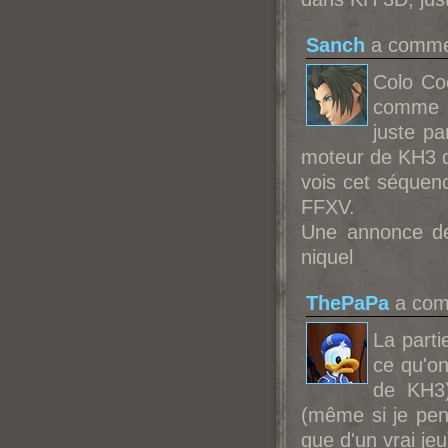
Sanch
a commen
Colo Coo
comme m
juste pa
moteur de KH3 d
vois cet séquen
FFXV.
Une annonce de
niquel
ThePaPa
a comm
La parti
ce qu'o
de KH3)
(même si je pen
que d'un vrai jeu