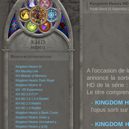
Kingdom Hearts HD 
Publié Mardi 15 Septembre
Kingdom Hearts IV
A l'occasion de
KH Missing-Link
KH Melody of Memory
annoncé la sort
Kingdom Hearts Dark Road
HD de la série 
Kingdom Hearts III
KH: VR Experience
Le titre compren
KH HD 2.8 FCP
KH HD 1.5 + 2.5 ReMIX
-
KINGDOM HE
KH HD 2.5 ReMIX
KH HD 1.5 ReMIX
l'opus sorti s
Kingdom Hearts χ Back Cover
Kingdom Hearts Union χ
Kingdom Hearts Unchained χ
-
KINGDOM H
Kingdom Hearts χ [chi]