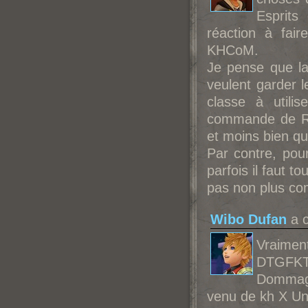
Esprits
réaction à fair
KHCoM.
Je pense que la
veulent garder l
classe à utili
commande de Réa
et moins bien qu
Par contre, pour
parfois il faut t
pas non plus com
Wibo Dufan
a c
Vraiment
DTGFK
Dommage
venu de kh X Un