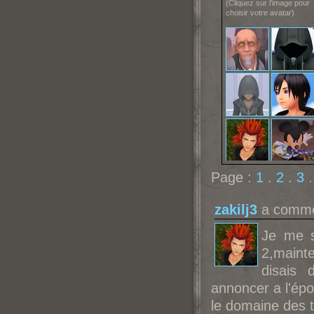
(Cliquez sur l'image pour
choisir votre avatar)
Page :
1
.
2
.
3
zakilj3
a commen
Je me s
2,maint
disais 
annoncer a l'ép
le domaine des t