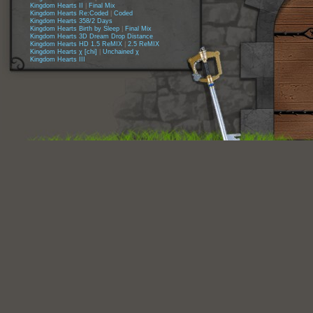
Kingdom Hearts II
|
Final Mix
Kingdom Hearts Re:Coded
|
Coded
Kingdom Hearts 358/2 Days
Kingdom Hearts Birth by Sleep
|
Final Mix
Kingdom Hearts 3D Dream Drop Distance
Kingdom Hearts HD 1.5 ReMIX
|
2.5 ReMIX
Kingdom Hearts χ [chi]
|
Unchained χ
Kingdom Hearts III