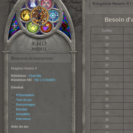
Kingdom Hearts II /
Besoin d'
Coffre
23
24
25
26
27
Kingdom Hearts II
28
Réédition
:
Final Mix
29
Réédition HD
:
HD 2.5 ReMIX
30
Général
31
Présentation
32
Test du jeu
Personnages
33
Mondes
34
Actualités
Interviews
35
Aide de jeu
36