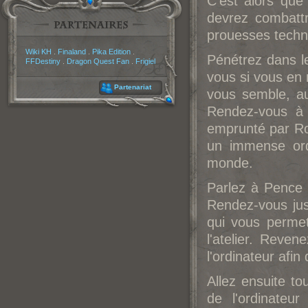
C'est alors que
devrez combattr
prouesses techni
Partenaires
Wiki KH
.
Finaland
.
Pika Edition
.
Pénétrez dans le
FFDestiny
.
Dragon Quest Fan
.
Frigiel
vous si vous en 
Partenariat
vous semble, a
Rendez-vous à 
emprunté par Ro
un immense ord
monde.
Parlez à Pence 
Rendez-vous jus
qui vous permet
l'atelier. Reve
l'ordinateur afi
Allez ensuite to
de l'ordinateu