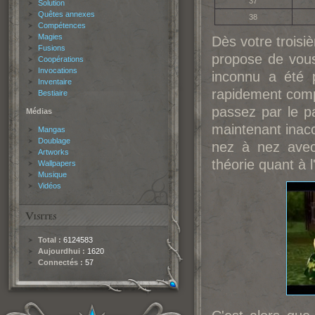
37
Solution
Quêtes annexes
38
Compétences
Magies
Dès votre troisi
Fusions
propose de vous 
Coopérations
Invocations
inconnu a été 
Inventaire
rapidement comp
Bestiaire
passez par le p
Médias
maintenant inac
Mangas
Doublage
nez à nez avec
Artworks
théorie quant à 
Wallpapers
Musique
Vidéos
Total :
6124583
Aujourdhui :
1620
Connectés :
57