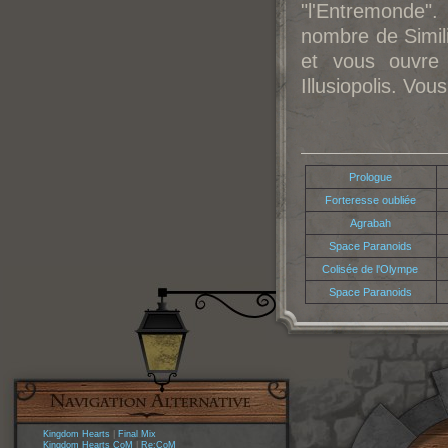
"l'Entremonde"
nombre de Simili 
et vous ouvre 
Illusiopolis. Vo
Prologue
Forteresse oubliée
Agrabah
Space Paranoids
Colisée de l'Olympe
Space Paranoids
Kingdom Hearts
|
Final Mix
Kingdom Hearts CoM
|
Re:CoM