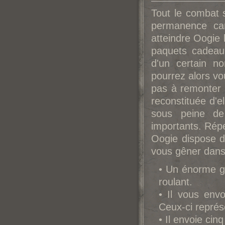
Tout le combat 
permanence car
atteindre Oogie 
paquets cadeau
d'un certain n
pourrez alors vo
pas à remonter s
reconstituée d'e
sous peine de
importants. Répe
Oogie dispose de
vous gêner dans 
• Un énorme ga
roulant.
• Il vous envo
Ceux-ci représ
• Il envoie cin