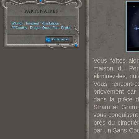
Partenaires
Wiki KH
.
Finaland
.
Pika Edition
.
FFDestiny
.
Dragon Quest Fan
.
Frigiel
Partenariat
Vous faîtes alo
maison du Perc
éliminez-les, pui
Vous rencontre
brièvement car
dans la pièce d
Stram et Gram. 
vous conduisent 
près du cimetièr
par un Sans-Coeu