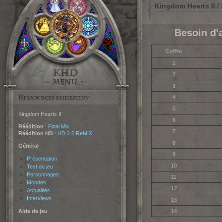
Kingdom Hearts II / 
Besoin d'
Coffre
1
2
3
4
5
Kingdom Hearts II
6
Réédition
:
Final Mix
7
Réédition HD
:
HD 2.5 ReMIX
8
Général
9
Présentation
10
Test du jeu
Personnages
11
Mondes
12
Actualités
Interviews
13
Aide de jeu
14