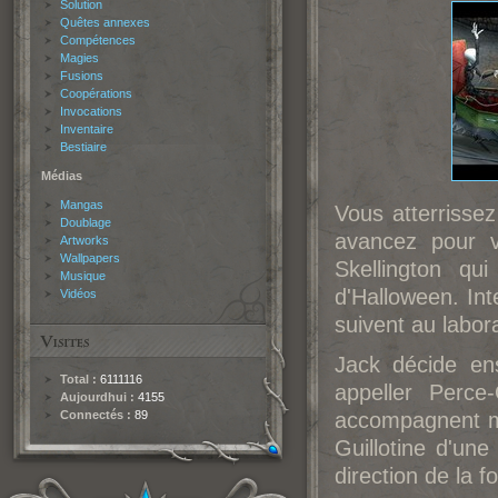
Solution
Quêtes annexes
Compétences
Magies
Fusions
Coopérations
Invocations
Inventaire
Bestiaire
Médias
Mangas
Vous atterrissez
Doublage
avancez pour v
Artworks
Wallpapers
Skellington qu
Musique
d'Halloween. Int
Vidéos
suivent au labor
Jack décide ens
Total :
6111116
appeller Perce-
Aujourdhui :
4155
Connectés :
89
accompagnent ma
Guillotine d'un
direction de la 