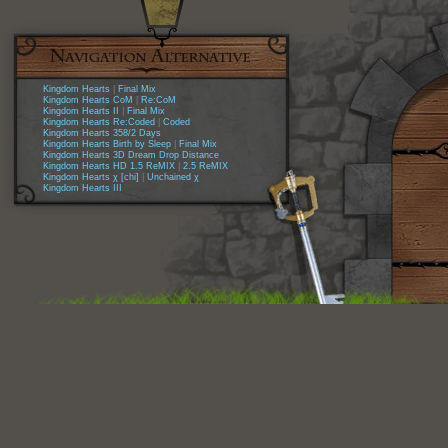
Kingdom Hearts
|
Final Mix
Kingdom Hearts CoM
|
Re:CoM
Kingdom Hearts II
|
Final Mix
Kingdom Hearts Re:Coded
|
Coded
Kingdom Hearts 358/2 Days
Kingdom Hearts Birth by Sleep
|
Final Mix
Kingdom Hearts 3D Dream Drop Distance
Kingdom Hearts HD 1.5 ReMIX
|
2.5 ReMIX
Kingdom Hearts χ [chi]
|
Unchained χ
Kingdom Hearts III