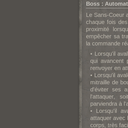
Boss : Automa
Le Sans-Coeur av
chaque fois des
proximité lors
empêcher sa tran
la commande réa
• Lorsqu'il av
qui avancent 
renvoyer en att
• Lorsqu'il av
mitraille de bo
d'éviter ses 
l'attaquer, s
parviendra à l'
• Lorsqu'il 
attaquer avec 
corps, très fac