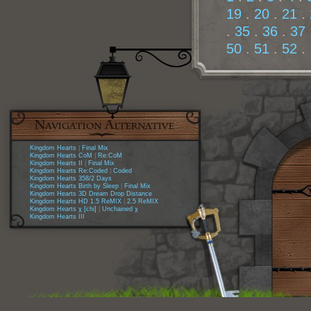
19
.
20
.
21
.
.
35
.
36
.
37
50
.
51
.
52
.
Kingdom Hearts
|
Final Mix
Kingdom Hearts CoM
|
Re:CoM
Kingdom Hearts II
|
Final Mix
Kingdom Hearts Re:Coded
|
Coded
Kingdom Hearts 358/2 Days
Kingdom Hearts Birth by Sleep
|
Final Mix
Kingdom Hearts 3D Dream Drop Distance
Kingdom Hearts HD 1.5 ReMIX
|
2.5 ReMIX
Kingdom Hearts χ [chi]
|
Unchained χ
Kingdom Hearts III