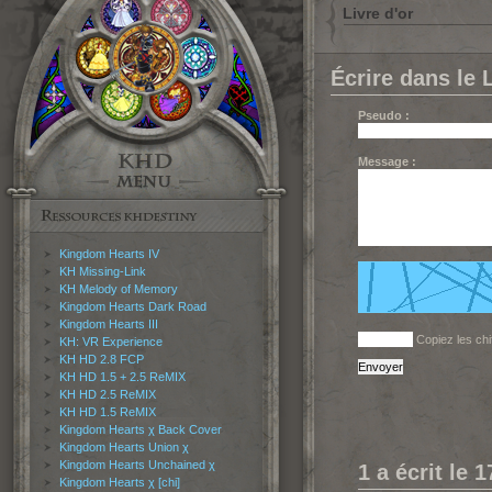
Livre d'or
Écrire dans le L
Pseudo :
Message :
Kingdom Hearts IV
KH Missing-Link
KH Melody of Memory
Kingdom Hearts Dark Road
Kingdom Hearts III
Copiez les chi
KH: VR Experience
KH HD 2.8 FCP
KH HD 1.5 + 2.5 ReMIX
KH HD 2.5 ReMIX
KH HD 1.5 ReMIX
Kingdom Hearts χ Back Cover
Kingdom Hearts Union χ
Kingdom Hearts Unchained χ
1
a écrit le 1
Kingdom Hearts χ [chi]