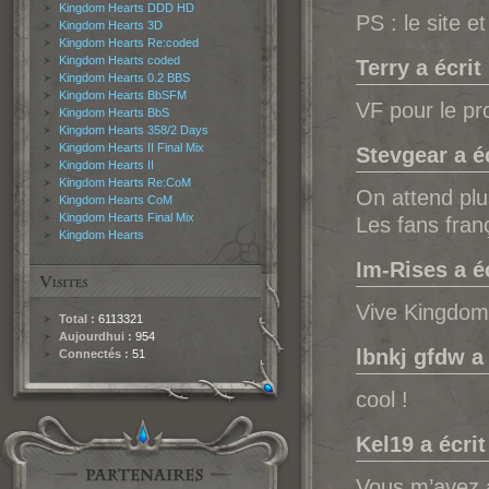
Kingdom Hearts DDD HD
PS : le site
Kingdom Hearts 3D
Kingdom Hearts Re:coded
Kingdom Hearts coded
Terry
a écrit 
Kingdom Hearts 0.2 BBS
Kingdom Hearts BbSFM
VF pour le pro
Kingdom Hearts BbS
Kingdom Hearts 358/2 Days
Kingdom Hearts II Final Mix
Stevgear
a éc
Kingdom Hearts II
Kingdom Hearts Re:CoM
On attend plu
Kingdom Hearts CoM
Kingdom Hearts Final Mix
Les fans franç
Kingdom Hearts
Im-Rises
a éc
Vive Kingdom
Total :
6113321
Aujourdhui :
954
lbnkj gfdw
a 
Connectés :
51
cool !
Kel19
a écrit
Vous m’avez a