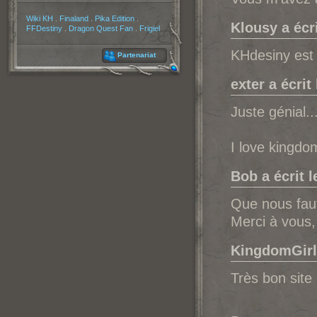
Partenaires
Wiki KH
.
Finaland
.
Pika Edition
.
Klousy
a écri
FFDestiny
.
Dragon Quest Fan
.
Frigiel
KHdesiny est u
Partenariat
exter
a écrit 
Juste génial..
I love kingdo
Bob
a écrit l
Que nous faut-
Merci à vous
KingdomGirl
Très bon sit