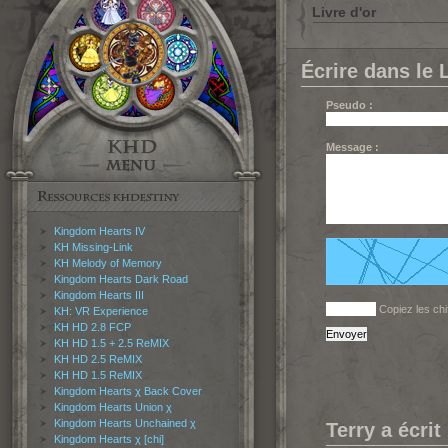
Livre d'or
Écrire dans le L
Pseudo :
Message :
Kingdom Hearts IV
KH Missing-Link
KH Melody of Memory
Kingdom Hearts Dark Road
Kingdom Hearts III
Copiez les chi
KH: VR Experience
KH HD 2.8 FCP
KH HD 1.5 + 2.5 ReMIX
KH HD 2.5 ReMIX
KH HD 1.5 ReMIX
Kingdom Hearts χ Back Cover
Kingdom Hearts Union χ
Kingdom Hearts Unchained χ
Terry
a écrit 
Kingdom Hearts χ [chi]