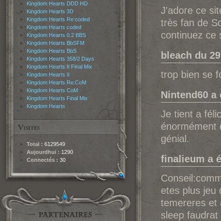
Kingdom Hearts DDD HD
J'adore ce sit
Kingdom Hearts 3D
Kingdom Hearts Re:coded
très fan de S
Kingdom Hearts coded
continuez ce s
Kingdom Hearts 0.2 BBS
Kingdom Hearts BbSFM
Kingdom Hearts BbS
bleach du 29
Kingdom Hearts 358/2 Days
Kingdom Hearts II Final Mix
trop bien se 
Kingdom Hearts II
Kingdom Hearts Re:CoM
Kingdom Hearts CoM
Nintend60
a 
Kingdom Hearts Final Mix
Kingdom Hearts
Je tient a fél
énormément d'
génial.
Total :
6129549
Aujourdhui :
1290
finalieum
a é
Connectés :
30
Conseil:comme
etes plus jeu 
temereres et a
sleep faudrat