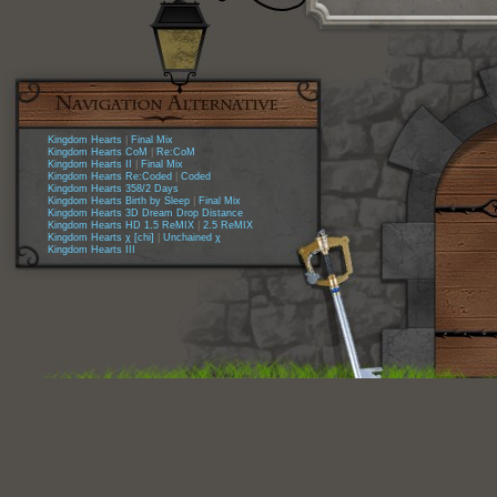
Kingdom Hearts
|
Final Mix
Kingdom Hearts CoM
|
Re:CoM
Kingdom Hearts II
|
Final Mix
Kingdom Hearts Re:Coded
|
Coded
Kingdom Hearts 358/2 Days
Kingdom Hearts Birth by Sleep
|
Final Mix
Kingdom Hearts 3D Dream Drop Distance
Kingdom Hearts HD 1.5 ReMIX
|
2.5 ReMIX
Kingdom Hearts χ [chi]
|
Unchained χ
Kingdom Hearts III