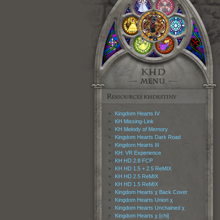
Kingdom Hearts IV
KH Missing-Link
KH Melody of Memory
Kingdom Hearts Dark Road
Kingdom Hearts III
KH: VR Experience
KH HD 2.8 FCP
KH HD 1.5 + 2.5 ReMIX
KH HD 2.5 ReMIX
KH HD 1.5 ReMIX
Kingdom Hearts χ Back Cover
Kingdom Hearts Union χ
Kingdom Hearts Unchained χ
Kingdom Hearts χ [chi]