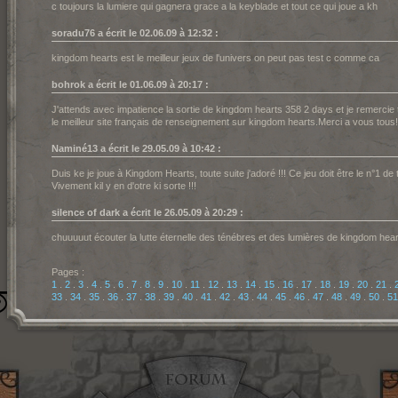
c toujours la lumiere qui gagnera grace a la keyblade et tout ce qui joue a kh
soradu76
a écrit le 02.06.09 à 12:32 :
kingdom hearts est le meilleur jeux de l'univers on peut pas test c comme ca
bohrok
a écrit le 01.06.09 à 20:17 :
J'attends avec impatience la sortie de kingdom hearts 358 2 days et je remercie t
le meilleur site français de renseignement sur kingdom hearts.Merci a vous tous!
Naminé13
a écrit le 29.05.09 à 10:42 :
Duis ke je joue à Kingdom Hearts, toute suite j'adoré !!! Ce jeu doit être le n°1 de 
Vivement kil y en d'otre ki sorte !!!
silence of dark
a écrit le 26.05.09 à 20:29 :
chuuuuut écouter la lutte éternelle des ténébres et des lumières de kingdom heart
Pages :
1
.
2
.
3
.
4
.
5
.
6
.
7
.
8
.
9
.
10
.
11
.
12
.
13
.
14
.
15
.
16
.
17
.
18
.
19
.
20
.
21
.
33
.
34
.
35
.
36
.
37
.
38
.
39
.
40
.
41
.
42
.
43
.
44
.
45
.
46
.
47
.
48
.
49
.
50
.
51