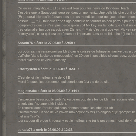
Ce jeu est magnifique... Et ce site est bien pour les news de Kingdom Hearts !
J'espère que la Saga continuera pendant un moment... Une belle histoire continue
(Et ça serait bien qu'ils fassent des sorties mondiales pour ces jeux, directement.
dessus. -__-'' ) Il faut que cette Saga continue de tourner un peu partout pour qu'e
comprendre que ce n'est pas parce qu'on voit Mickey sur la boîte que c'est un jeu "
très original et fun que ça soit avec Disney. =) Mais c'est vrai que voir Mickey sér
"incroyable", c'est qu'il est extrêmement important dans toute l'histoire ! (Il ne fau
Soradu76
a écrit le 27.06.09 à 22:59 :
qui pourrais me renseignei sur kh 2 dan le colisee de l'olimpe je n'arrive pas a tro
d'affiche (dans la cite du crepuscules) en 30 sec impossibles si vous avez quelqe
merci d'avance et vivekh destiny
Errorsystem
a écrit le 11.06.09 à 16:41 :
C'est de loin le meilleur site de KH !!
Merci à toutes les personnes qui contribuent à la vie de ce site.
magicsnake
a écrit le 03.06.09 à 21:44 :
J'ai parcuru beaucoup le web, j'ai vu beaucoup de sites de kh mais aucuns etait 
americains (notament kh insider).
Je remerci donc l'equipe qui nous donnent toutes les infos sur kh.
J'ai moi meme un site de kh (www.snakeeye2.cx.ze) en anglais et je "pompe" bea
met une "link").
tout sa pour dire que kh destiny est le meilleur site (et je pèse mes mots) de kh 
soradu76
a écrit le 02.06.09 à 12:33 :