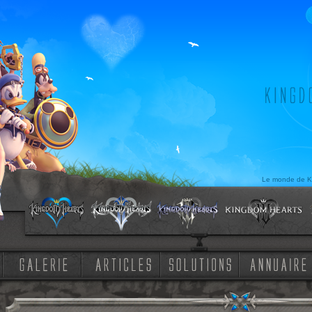
Le monde de Kin