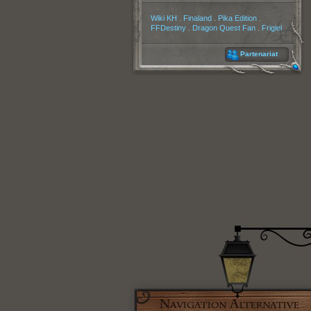
Partenaires
Wiki KH
.
Finaland
.
Pika Edition
.
FFDestiny
.
Dragon Quest Fan
.
Frigiel
Partenariat