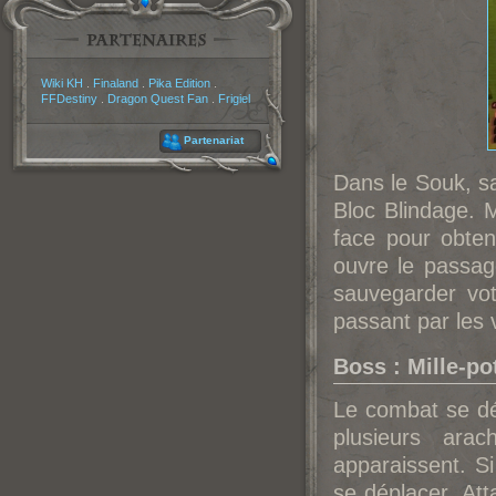
Partenaires
Wiki KH
.
Finaland
.
Pika Edition
.
FFDestiny
.
Dragon Quest Fan
.
Frigiel
Partenariat
Dans le Souk, sa
Bloc Blindage. 
face pour obten
ouvre le passage
sauvegarder vot
passant par les 
Boss : Mille-po
Le combat se dé
plusieurs ara
apparaissent. Si
se déplacer. Att