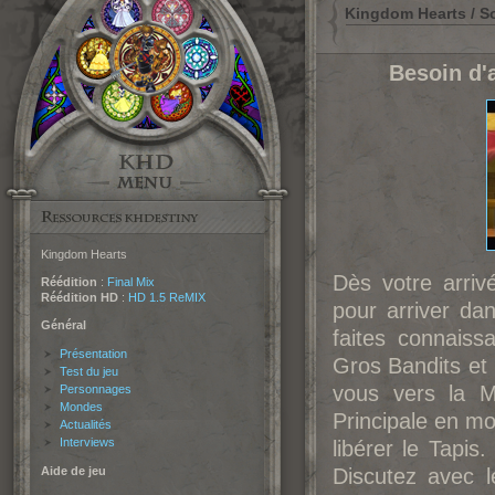
Kingdom Hearts / So
Besoin d'
Kingdom Hearts
Dès votre arriv
Réédition
:
Final Mix
Réédition HD
:
HD 1.5 ReMIX
pour arriver da
Général
faites connais
Présentation
Gros Bandits et 
Test du jeu
vous vers la M
Personnages
Mondes
Principale en mo
Actualités
Interviews
libérer le Tapis
Aide de jeu
Discutez avec l