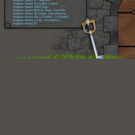
Kingdom Hearts II
|
Final Mix
Kingdom Hearts Re:Coded
|
Coded
Kingdom Hearts 358/2 Days
Kingdom Hearts Birth by Sleep
|
Final Mix
Kingdom Hearts 3D Dream Drop Distance
Kingdom Hearts HD 1.5 ReMIX
|
2.5 ReMIX
Kingdom Hearts χ [chi]
|
Unchained χ
Kingdom Hearts III