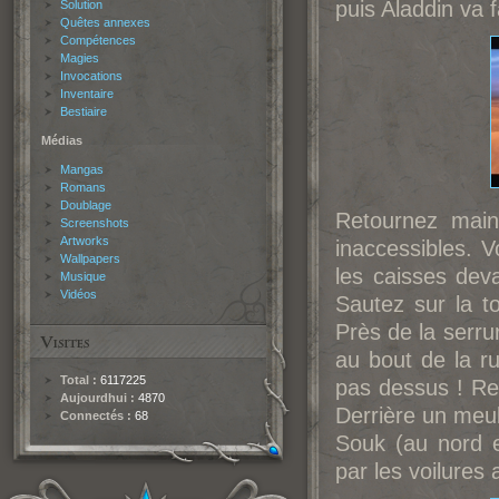
puis Aladdin va 
Solution
Quêtes annexes
Compétences
Magies
Invocations
Inventaire
Bestiaire
Médias
Mangas
Romans
Doublage
Retournez main
Screenshots
Artworks
inaccessibles. V
Wallpapers
les caisses dev
Musique
Vidéos
Sautez sur la to
Près de la serrur
au bout de la ru
Total :
6117225
pas dessus ! Ren
Aujourdhui :
4870
Derrière un meub
Connectés :
68
Souk (au nord e
par les voilures