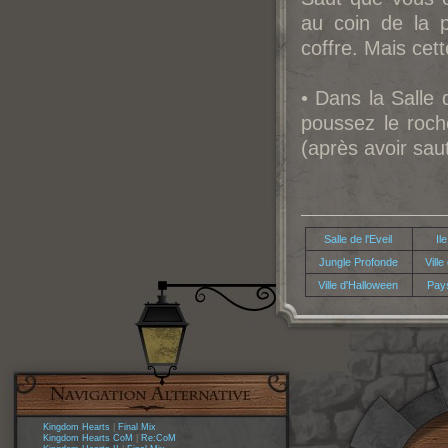
au coin de la 
coffre. Mais cette
• Dans la Salle 
poussez le roch
(après avoir sau
Salle de l'Eveil
Il
Jungle Profonde
Vill
Ville d'Halloween
Pay
Kingdom Hearts
|
Final Mix
Kingdom Hearts CoM
|
Re:CoM