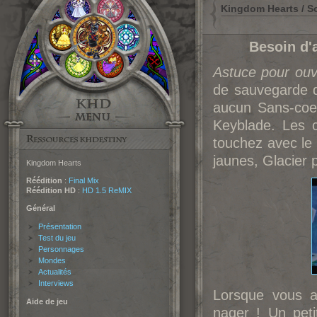
Kingdom Hearts / So
Besoin d'
Astuce pour ouvr
de sauvegarde d
aucun Sans-coe
Keyblade. Les c
touchez avec le 
jaunes, Glacier 
Kingdom Hearts
Réédition
:
Final Mix
Réédition HD
:
HD 1.5 ReMIX
Général
Présentation
Test du jeu
Personnages
Mondes
Actualités
Interviews
Lorsque vous a
Aide de jeu
nager ! Un pet