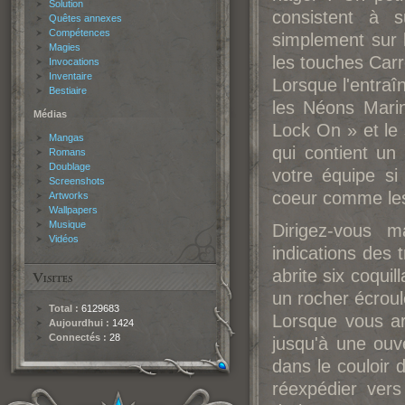
Solution
consistent à s
Quêtes annexes
Compétences
simplement sur l
Magies
les touches Car
Invocations
Inventaire
Lorsque l'entra
Bestiaire
les Néons Marins
Médias
Lock On » et le 
Mangas
qui contient un
Romans
Doublage
votre équipe s
Screenshots
coeur comme les
Artworks
Wallpapers
Musique
Dirigez-vous m
Vidéos
indications des 
abrite six coquil
un rocher écroul
Total :
6129683
Lorsque vous arr
Aujourdhui :
1424
Connectés :
28
jusqu'à une ouve
dans le couloir 
réexpédier vers