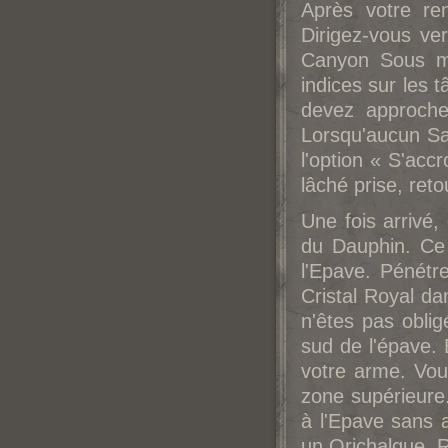
Après votre re
Dirigez-vous ver
Canyon Sous ma
indices sur les
devez approche
Lorsqu'aucun Sa
l'option « S'ac
lâché prise, ret
Une fois arrivé
du Dauphin. Ce
l'Epave. Pénétr
Cristal Royal d
n'êtes pas oblig
sud de l'épave. 
votre arme. Vous
zone supérieure
à l'Epave sans 
un Orichalque. R