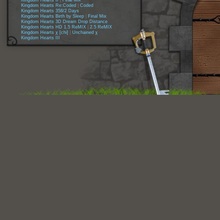
Kingdom Hearts II
|
Final Mix
Kingdom Hearts Re:Coded
|
Coded
Kingdom Hearts 358/2 Days
Kingdom Hearts Birth by Sleep
|
Final Mix
Kingdom Hearts 3D Dream Drop Distance
Kingdom Hearts HD 1.5 ReMIX
|
2.5 ReMIX
Kingdom Hearts χ [chi]
|
Unchained χ
Kingdom Hearts III