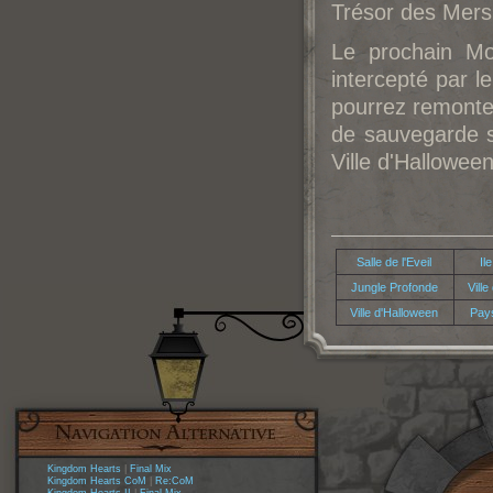
Trésor des Mers
Le prochain Mo
intercepté par l
pourrez remonter
de sauvegarde si
Ville d'Hallowee
Salle de l'Eveil
Il
Jungle Profonde
Vill
Ville d'Halloween
Pay
Kingdom Hearts
|
Final Mix
Kingdom Hearts CoM
|
Re:CoM