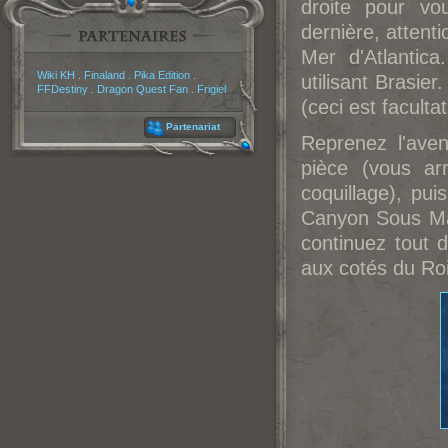
droite pour vo
dernière, attenti
Mer d'Atlantic
Partenaires
Wiki KH
.
Finaland
.
Pika Edition
.
utilisant Brasier
FFDestiny
.
Dragon Quest Fan
.
Frigiel
(ceci est facultati
Partenariat
Reprenez l'aven
pièce (vous ar
coquillage), pui
Canyon Sous Mar
continuez tout dr
aux cotés du Ro