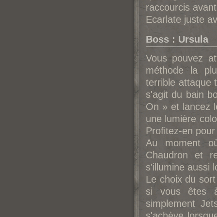
raccourcis avant
Ecarlate juste av
Boss : Ursula
Vous pouvez at
méthode la plu
terrible attaque 
s'agit du bain b
On » et lancez l
une lumière color
Profitez-en pour
Au moment où 
Chaudron et r
s'illumine aussi 
Le choix du sort
si vous êtes à
simplement Jet
s'achève lorsqu